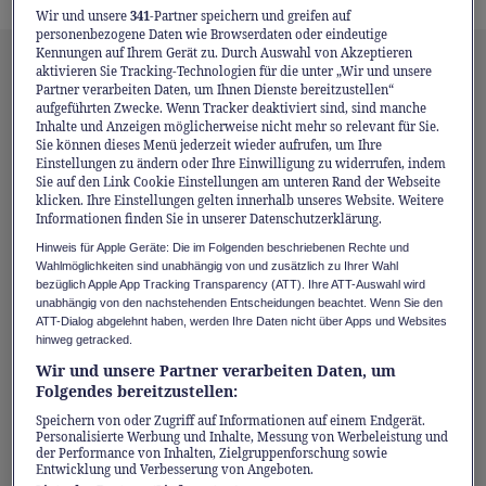
Wir und unsere
341
-Partner speichern und greifen auf
personenbezogene Daten wie Browserdaten oder eindeutige
Kennungen auf Ihrem Gerät zu. Durch Auswahl von Akzeptieren
Mit über 165 Jahren
aktivieren Sie Tracking-Technologien für die unter „Wir und unsere
Partner verarbeiten Daten, um Ihnen Dienste bereitzustellen“
Anlagekompetenz in Ihre Zukunft
aufgeführten Zwecke. Wenn Tracker deaktiviert sind, sind manche
Inhalte und Anzeigen möglicherweise nicht mehr so relevant für Sie.
investieren
Sie können dieses Menü jederzeit wieder aufrufen, um Ihre
Einstellungen zu ändern oder Ihre Einwilligung zu widerrufen, indem
Swiss Life Wealth Managers
bietet eine
Sie auf den Link Cookie Einstellungen am unteren Rand der Webseite
klicken. Ihre Einstellungen gelten innerhalb unseres Website. Weitere
ganzheitliche Finanzplanung und eine
Informationen finden Sie in unserer Datenschutzerklärung.
individuell zugeschnittene
Hinweis für Apple Geräte: Die im Folgenden beschriebenen Rechte und
Vermögensberatung und
Wahlmöglichkeiten sind unabhängig von und zusätzlich zu Ihrer Wahl
bezüglich Apple App Tracking Transparency (ATT). Ihre ATT-Auswahl wird
Vermögensverwaltung. Das Angebot umfasst
unabhängig von den nachstehenden Entscheidungen beachtet. Wenn Sie den
ATT-Dialog abgelehnt haben, werden Ihre Daten nicht über Apps und Websites
Themen wie Pensionierungsplanung,
hinweg getracked.
Steuervorteile nutzen, Anlegen und
Wir und unsere Partner verarbeiten Daten, um
Hypotheken. Kundinnen und Kunden können
Folgendes bereitzustellen:
sich dank
kostenlosen Merkblättern
sowie
Speichern von oder Zugriff auf Informationen auf einem Endgerät.
Personalisierte Werbung und Inhalte, Messung von Werbeleistung und
einem
Pensionsrechner
informieren und von
der Performance von Inhalten, Zielgruppenforschung sowie
Entwicklung und Verbesserung von Angeboten.
einem
unverbindlichen Erstgespräch