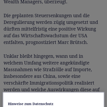
Wealth Managers, überzeugt.
Die geplanten Steuersenkungen und die
Deregulierung werden zügig umgesetzt und
dürften mittelfristig eine positive Wirkung
auf das Wirtschaftswachstum der USA
entfalten, prognostiziert Marc Brütsch.
Unklar bleibt hingegen, wann und in
welchem Umfang weitere angekündigte
Massnahmen wie Strafzölle auf Importe,
insbesondere aus China, sowie eine
verschärfte Immigrationspolitik realisiert
werden und welche Auswirkungen diese auf
die internationalen Finanzmärkte haben
könnten.
Hinweise zum Datenschutz