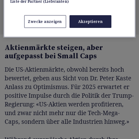
Liste der Partner (Lieferanten)
profitieren.
Zwecke anzeigen
Akzeptieren
Aktienmärkte steigen, aber
aufgepasst bei Small Caps
Die US-Aktienmärkte, obwohl bereits hoch
bewertet, geben aus Sicht von Dr. Peter Kaste
Anlass zu Optimismus. Für 2025 erwartet er
positive Impulse durch die Politik der Trump-
Regierung: «US-Aktien werden profitieren,
und zwar nicht mehr nur die Tech-Mega-
Caps, sondern über alle Industrien hinweg.»