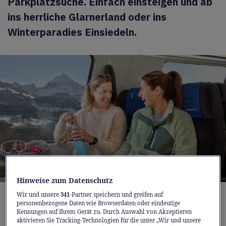
Parkplatzsuche. Einfach einsteigen und ab
ins herrliche Glarnerland oder ins
Winterparadies Einsiedeln.
Hinweise zum Datenschutz
Einsteigen und ab ins Wintervergnügen: Ganz bequem und
Wir und unsere
341
-Partner speichern und greifen auf
nachhaltig mit dem ÖV den Schweizer Winter ausklingen
personenbezogene Daten wie Browserdaten oder eindeutige
lassen.
Kennungen auf Ihrem Gerät zu. Durch Auswahl von Akzeptieren
aktivieren Sie Tracking-Technologien für die unter „Wir und unsere