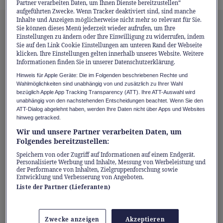
Partner verarbeiten Daten, um Ihnen Dienste bereitzustellen“
aufgeführten Zwecke. Wenn Tracker deaktiviert sind, sind manche
Inhalte und Anzeigen möglicherweise nicht mehr so relevant für Sie.
1. Kloster Einsiedeln: Spannender
Sie können dieses Menü jederzeit wieder aufrufen, um Ihre
Einstellungen zu ändern oder Ihre Einwilligung zu widerrufen, indem
Blick hinter die Kulissen
Sie auf den Link Cookie Einstellungen am unteren Rand der Webseite
klicken. Ihre Einstellungen gelten innerhalb unseres Website. Weitere
Informationen finden Sie in unserer Datenschutzerklärung.
Lust, einen Blick hinter die Mauern des
Hinweis für Apple Geräte: Die im Folgenden beschriebenen Rechte und
Klosters zu werfen? Dann einfach in Zürich in
Wahlmöglichkeiten sind unabhängig von und zusätzlich zu Ihrer Wahl
den Zug nach Einsiedeln steigen und montags
bezüglich Apple App Tracking Transparency (ATT). Ihre ATT-Auswahl wird
unabhängig von den nachstehenden Entscheidungen beachtet. Wenn Sie den
bis samstags jeweils um 14 Uhr bei einer
ATT-Dialog abgelehnt haben, werden Ihre Daten nicht über Apps und Websites
hinweg getracked.
spannenden Führung
die barocke
Wir und unsere Partner verarbeiten Daten, um
Klosterkirche und die historische
Folgendes bereitzustellen:
Stiftsbibliothek entdecken
.
Speichern von oder Zugriff auf Informationen auf einem Endgerät.
Personalisierte Werbung und Inhalte, Messung von Werbeleistung und
der Performance von Inhalten, Zielgruppenforschung sowie
Ein besonderes Erlebnis ist die Prozession
Entwicklung und Verbesserung von Angeboten.
Liste der Partner (Lieferanten)
der Mönche, die täglich nach der Vesper um
16.30 Uhr von der Klosterkirche zur
Gnadenkapelle ziehen und dabei das «Salve
Zwecke anzeigen
Akzeptieren