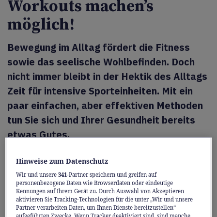
Workouts machen’s
möglich!
Bewegung im Alltag fördert die Fitness
sowie das seelische Wohlbefinden. Doch
nicht immer bleibt in der Hektik des Alltags
Zeit für intensive Sporteinheiten. Mit ein
paar einfachen, aber effektiven Methoden
tun Sie sich und Ihrer Gesundheit bereits
etwas Gutes.
Hinweise zum Datenschutz
Körperliche Aktivität senkt das Risiko für
zahlreiche Krankheiten, verbessert die
Wir und unsere
341
-Partner speichern und greifen auf
personenbezogene Daten wie Browserdaten oder eindeutige
Konzentration und hebt nachweislich die
Kennungen auf Ihrem Gerät zu. Durch Auswahl von Akzeptieren
aktivieren Sie Tracking-Technologien für die unter „Wir und unsere
Stimmung. Doch im stressigen Alltag kommt
Partner verarbeiten Daten, um Ihnen Dienste bereitzustellen“
aufgeführten Zwecke. Wenn Tracker deaktiviert sind, sind manche