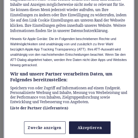
Bewegung oft zu kurz. Die Auswirkungen
Inhalte und Anzeigen möglicherweise nicht mehr so relevant für Sie.
reichen von Gewichtszunahme über
Sie können dieses Menü jederzeit wieder aufrufen, um Ihre
Einstellungen zu ändern oder Ihre Einwilligung zu widerrufen, indem
Konditionsprobleme bis hin zu Depressionen
Sie auf den Link Cookie Einstellungen am unteren Rand der Webseite
oder chronischen Krankheiten.
klicken. Ihre Einstellungen gelten innerhalb unseres Website. Weitere
Informationen finden Sie in unserer Datenschutzerklärung.
Hinweis für Apple Geräte: Die im Folgenden beschriebenen Rechte und
Das BAG empfiehlt Erwachsenen, sich
Wahlmöglichkeiten sind unabhängig von und zusätzlich zu Ihrer Wahl
bezüglich Apple App Tracking Transparency (ATT). Ihre ATT-Auswahl wird
mindestens zweieinhalb Stunden pro Woche
unabhängig von den nachstehenden Entscheidungen beachtet. Wenn Sie den
bei mittlerer Intensität oder 75 Minuten bei
ATT-Dialog abgelehnt haben, werden Ihre Daten nicht über Apps und Websites
hinweg getracked.
hoher Intensität zu bewegen.
Wir und unsere Partner verarbeiten Daten, um
Folgendes bereitzustellen:
Studien haben gezeigt, dass diese
Speichern von oder Zugriff auf Informationen auf einem Endgerät.
Personalisierte Werbung und Inhalte, Messung von Werbeleistung und
Bewegungseinheiten auch in Form kleiner
der Performance von Inhalten, Zielgruppenforschung sowie
Entwicklung und Verbesserung von Angeboten.
Impulse oder kurzen, intensiven Aktivitäten
Liste der Partner (Lieferanten)
erfolgen können, um grosse Effekte zu
erzielen. Drei- bis vierminütige Bewegungs-
Zwecke anzeigen
Akzeptieren
Snacks konnten das Risiko für