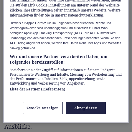
Einstellungen zu ändern oder Ihre Einwilligung zu widerrufen, indem
Boutiquen, Cafés und einem kurzen Aufstieg
Sie auf den Link Cookie Einstellungen am unteren Rand der Webseite
zum Schloss Rapperswil – dem Wahrzeichen
klicken. Ihre Einstellungen gelten innerhalb unseres Website. Weitere
Informationen finden Sie in unserer Datenschutzerklärung.
der Stadt mit fantastischem Blick über den
Hinweis für Apple Geräte: Die im Folgenden beschriebenen Rechte und
Zürichsee.
Wahlmöglichkeiten sind unabhängig von und zusätzlich zu Ihrer Wahl
bezüglich Apple App Tracking Transparency (ATT). Ihre ATT-Auswahl wird
unabhängig von den nachstehenden Entscheidungen beachtet. Wenn Sie den
Und danach? Gehts ab in die Natur: Der
ATT-Dialog abgelehnt haben, werden Ihre Daten nicht über Apps und Websites
hinweg getracked.
Erlebnisweg Obersee führt rund um den
Wir und unsere Partner verarbeiten Daten, um
oberen Zürichsee – zu Fuss oder mit dem
Folgendes bereitzustellen:
Velo, ganz flexibel und an jedem Wochentag.
Speichern von oder Zugriff auf Informationen auf einem Endgerät.
Personalisierte Werbung und Inhalte, Messung von Werbeleistung und
Wer möchte, nimmt einen Entdeckerrucksack
der Performance von Inhalten, Zielgruppenforschung sowie
Entwicklung und Verbesserung von Angeboten.
samt Schatzkarte mit auf die sechs
Liste der Partner (Lieferanten)
abwechslungsreichen Etappen. Die Route
verläuft direkt am Wasser entlang, durch
Zwecke anzeigen
Akzeptieren
Wälder und kleine Dörfer – und bietet
unterwegs immer wieder überraschende
Ausblicke.