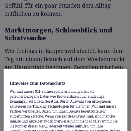
Gefühl, für ein paar Stunden dem Alltag
entfliehen zu können.
Marktmorgen, Schlossblick und
Schatzsuche
Wer freitags in Rapperswil startet, kann den
Tag mit einem Besuch auf dem Wochenmarkt
am Hauptplatz beginnen. Zwischen frischem
Gemüse, duftenden Blumen, regionalen
Spezialitäten und der Kulisse der Altstadt
Hinweise zum Datenschutz
liegt der perfekte Auftakt für einen
Wir und unsere
341
-Partner speichern und greifen auf
personenbezogene Daten wie Browserdaten oder eindeutige
gelungenen Ausflug.
Kennungen auf Ihrem Gerät zu. Durch Auswahl von Akzeptieren
aktivieren Sie Tracking-Technologien für die unter „Wir und unsere
Partner verarbeiten Daten, um Ihnen Dienste bereitzustellen“
Ein paar Schritte weiter warten die Gassen
aufgeführten Zwecke. Wenn Tracker deaktiviert sind, sind manche
Inhalte und Anzeigen möglicherweise nicht mehr so relevant für Sie.
der historischen Altstadt mit charmanten
Sie können dieses Menü jederzeit wieder aufrufen, um Ihre