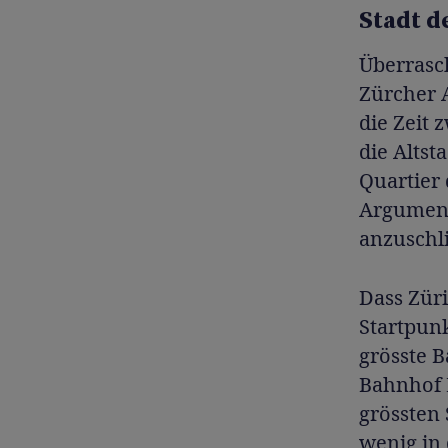
Stadt d
Überrasch
Zürcher 
die Zeit
die Altst
Quartier
Argument
anzuschl
Dass Züri
Startpunk
grösste B
Bahnhof 
grössten
wenig in