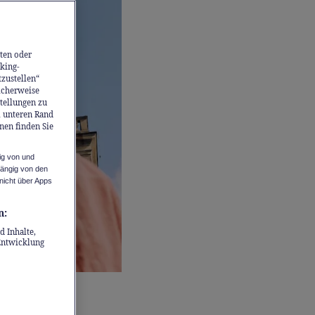
ten oder
king-
tzustellen“
icherweise
stellungen zu
m unteren Rand
nen finden Sie
ig von und
hängig von den
nicht über Apps
n:
d Inhalte,
Entwicklung
 die