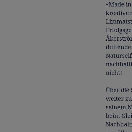
«Made in
kreative
Limmatst
Erfolgsg
Åkerström
duftende
Naturseif
nachhalt
nicht!
Über die 
weiter z
seinem Na
beim Glei
Nachhalti