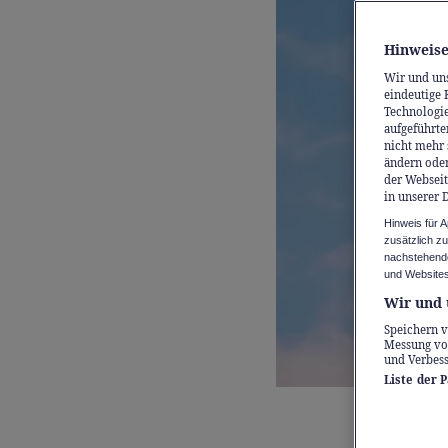
Hinweise
Wir und un
eindeutige 
Technologie
aufgeführte
nicht mehr 
ändern oder
der Webseit
in unserer 
Hinweis für 
zusätzlich z
nachstehende
und Websites
Wir und 
Speichern v
Messung vo
und Verbes
Liste der 
Bei den 