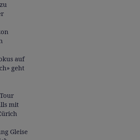
 zu
er
zon
h
Fokus auf
ch» geht
 Tour
ls mit
Zürich
ung Gleise