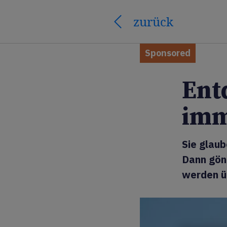
zurück
Sponsored
Ent
imm
Sie glaub
Dann gönn
werden ü