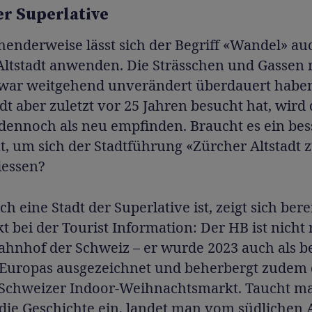
er Superlative
enderweise lässt sich der Begriff «Wandel» auc
Altstadt anwenden. Die Strässchen und Gassen
 zwar weitgehend unverändert überdauert habe
adt aber zuletzt vor 25 Jahren besucht hat, wird
 dennoch als neu empfinden. Braucht es ein bes
, um sich der Stadtführung «Zürcher Altstadt 
iessen?
ch eine Stadt der Superlative ist, zeigt sich ber
t bei der Tourist Information: Der HB ist nicht
ahnhof der Schweiz – er wurde 2023 auch als b
Europas ausgezeichnet und beherbergt zudem
 Schweizer Indoor-Weihnachtsmarkt. Taucht m
 die Geschichte ein, landet man vom südlichen