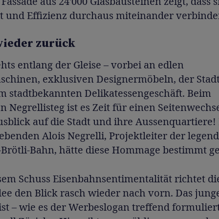
Fassade aus 24'000 Glasbausteinen zeigt, dass s
t und Effizienz durchaus miteinander verbinde
wieder zurück
hts entlang der Gleise – vorbei an edlen
schinen, exklusiven Designermöbeln, der Stad
m stadtbekannten Delikatessengeschäft. Beim
n Negrellisteg ist es Zeit für einen Seitenwechs
usblick auf die Stadt und ihre Aussenquartiere
enden Alois Negrelli, Projektleiter der legen
-Brötli-Bahn, hätte diese Hommage bestimmt ge
em Schuss Eisenbahnsentimentalität richtet di
ee den Blick rasch wieder nach vorn. Das jung
ist – wie es der Werbeslogan treffend formuliert