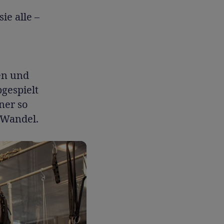
ie alle –
sen und
bgespielt
ner so
m Wandel.