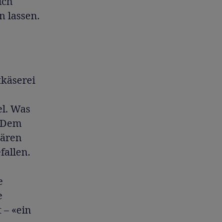
ich
n lassen.
tkäserei
el. Was
! Dem
dären
fallen.
e
e
 – «ein