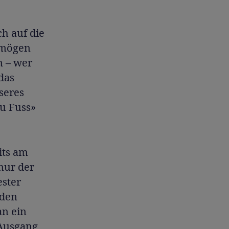
h auf die
 mögen
n – wer
 das
seres
zu Fuss»
eits am
 nur der
ester
 den
an ein
 Ausgang