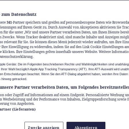
 zum Datenschutz
sere
341
-Partner speichern und greifen auf personenbezogene Daten wie Browserda
Kennungen auf Ihrem Gerät zu. Durch Auswahl von Akzeptieren aktivieren Sie Trac
n für die unter „Wir und unsere Partner verarbeiten Daten, um Ihnen Dienste berei
n Zwecke. Wenn Tracker deaktiviert sind, sind manche Inhalte und Anzeigen mögl
so relevant für Sie. Sie können dieses Menü jederzeit wieder aufrufen, um Ihre Ein
 Ihre Einwilligung zu widerrufen, indem Sie auf den Link Cookie Einstellungen a
e klicken. Ihre Einstellungen gelten innerhalb unseres Website. Weitere Informatio
Datenschutzerklärung.
Apple Geräte: Die im Folgenden beschriebenen Rechte und Wahlmöglichkeiten sind unabhäng
u Ihrer Wahl bezüglich Apple App Tracking Transparency (ATT). Ihre ATT-Auswahl wird unab
n Entscheidungen beachtet. Wenn Sie den ATT-Dialog abgelehnt haben, werden Ihre Daten 
 hinweg getracked.
unsere Partner verarbeiten Daten, um Folgendes bereitzustelle
on oder Zugriff auf Informationen auf einem Endgerät. Personalisierte Werbung un
n Werbeleistung und der Performance von Inhalten, Zielgruppenforschung sowie 
serung von Angeboten.
Partner (Lieferanten)
Stadtführungen von Zürich Tourismus bestehen
Zwecke anzeigen
Akzeptieren