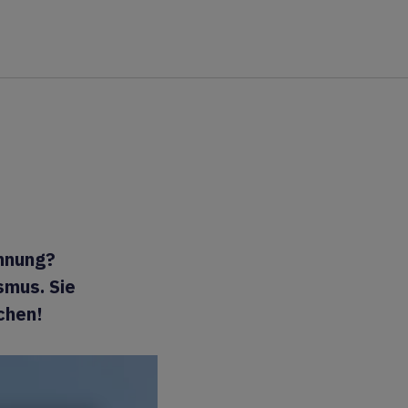
ohnung?
smus. Sie
chen!