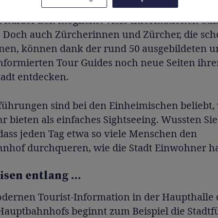
aturgemäss grösstenteils aus Touristen, die in
 kurzer Zeit möglichst viele Informationen au
 Doch auch Zürcherinnen und Zürcher, die sch
nen, können dank der rund 50 ausgebildeten u
nformierten Tour Guides noch neue Seiten ihre
adt entdecken.
führungen sind bei den Einheimischen beliebt, 
 bieten als einfaches Sightseeing. Wussten Si
 dass jeden Tag etwa so viele Menschen den
nhof durchqueren, wie die Stadt Einwohner h
isen entlang …
odernen Tourist-Information in der Haupthalle 
Hauptbahnhofs beginnt zum Beispiel die Stadt