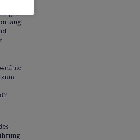
fsaugen
on lang
nd
r
weil sie
e zum
at?
des
führung