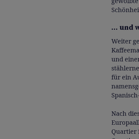
gewölbte 
Schönhei
… und 
Weiter ge
Kaffeema
und eine
stählerne
für ein A
namensgeb
Spanisch
Nach dies
Europaall
Quartier 