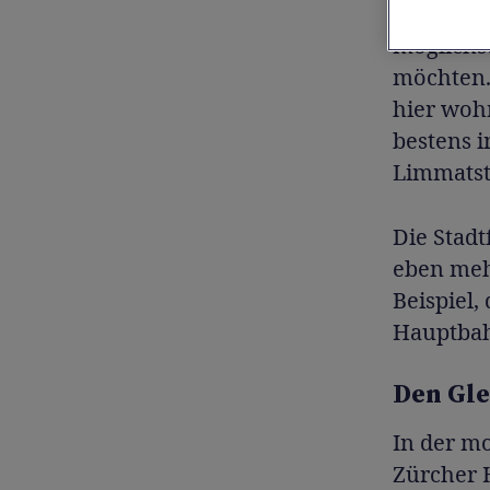
Gruppen n
möglichst
möchten.
hier woh
bestens i
Limmatst
Die Stadt
eben mehr
Beispiel,
Hauptbah
Den Gle
In der m
Zürcher 