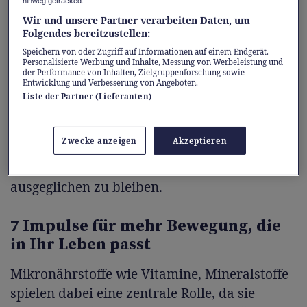
hinweg getracked.
Gleichgewicht des Wohlbefindens gerät
Wir und unsere Partner verarbeiten Daten, um
leichter ins Schwanken.
Folgendes bereitzustellen:
Speichern von oder Zugriff auf Informationen auf einem Endgerät.
Personalisierte Werbung und Inhalte, Messung von Werbeleistung und
Um diesen Schwankungen entgegenzuwirken,
der Performance von Inhalten, Zielgruppenforschung sowie
Entwicklung und Verbesserung von Angeboten.
sind eine ausgewogene Ernährung,
Liste der Partner (Lieferanten)
ausreichend Bewegung und erholsamer
Schlaf besonders wichtig. Doch der Körper
Zwecke anzeigen
Akzeptieren
kann dabei besondere Unterstützung
brauchen, um vital und emotional
ausgeglichen zu bleiben.
7 Impulse für mehr Bewegung, die
in Ihr Leben passt
Mikronährstoffe wie Vitamine, Mineralstoffe
spielen dabei eine zentrale Rolle, da sie