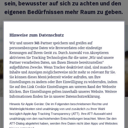
sein, bewusster auf sich zu achten und den
eigenen Bedürfnissen mehr Raum zu geben.
Hinweise zum Datenschutz
Wir und unsere
341
-Partner speichern und greifen auf
personenbezogene Daten wie Browserdaten oder eindeutige
Kennungen auf Ihrem Gerät zu. Durch Auswahl von Akzeptieren
aktivieren Sie Tracking-Technologien für die unter „Wir und unsere
Partner verarbeiten Daten, um Ihnen Dienste bereitzustellen“
aufgeführten Zwecke. Wenn Tracker deaktiviert sind, sind manche
Inhalte und Anzeigen möglicherweise nicht mehr so relevant für Sie.
Sie können dieses Menü jederzeit wieder aufrufen, um Ihre
Einstellungen zu ändern oder Ihre Einwilligung zu widerrufen, indem
Sie auf den Link Cookie Einstellungen am unteren Rand der Webseite
klicken. Ihre Einstellungen gelten innerhalb unseres Website. Weitere
Informationen finden Sie in unserer Datenschutzerklärung.
Hinweis für Apple Geräte: Die im Folgenden beschriebenen Rechte und
Ab der Lebensmitte reagieren bei vielen
Wahlmöglichkeiten sind unabhängig von und zusätzlich zu Ihrer Wahl
bezüglich Apple App Tracking Transparency (ATT). Ihre ATT-Auswahl wird
Frauen Schlaf, Stimmung und
unabhängig von den nachstehenden Entscheidungen beachtet. Wenn Sie den
Energiehaushalt empfindlicher – das
ATT-Dialog abgelehnt haben, werden Ihre Daten nicht über Apps und Websites