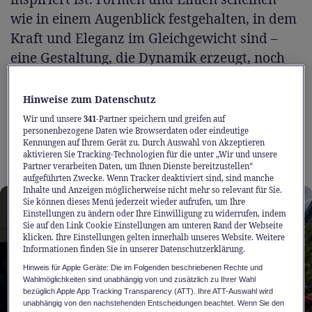
wie in einem Augenblick festgehalten, in dem
Kraft und Eleganz im Gleichgewicht sind –
eine Gestaltung, die Dynamik erzeugt, noch
bevor sich das Fahrzeug in Bewegung setzt.
Jede Kontur hat dabei einen klaren Zweck: Sie
Hinweise zum Datenschutz
unterstützt die Effizienz, trägt zur
Wir und unsere
341
-Partner speichern und greifen auf
personenbezogene Daten wie Browserdaten oder eindeutige
aerodynamischen Balance bei und ist weit
Kennungen auf Ihrem Gerät zu. Durch Auswahl von Akzeptieren
mehr als reine Zierde.
aktivieren Sie Tracking-Technologien für die unter „Wir und unsere
Partner verarbeiten Daten, um Ihnen Dienste bereitzustellen“
aufgeführten Zwecke. Wenn Tracker deaktiviert sind, sind manche
Inhalte und Anzeigen möglicherweise nicht mehr so relevant für Sie.
Sie können dieses Menü jederzeit wieder aufrufen, um Ihre
Einstellungen zu ändern oder Ihre Einwilligung zu widerrufen, indem
Sie auf den Link Cookie Einstellungen am unteren Rand der Webseite
klicken. Ihre Einstellungen gelten innerhalb unseres Website. Weitere
Informationen finden Sie in unserer Datenschutzerklärung.
Hinweis für Apple Geräte: Die im Folgenden beschriebenen Rechte und
Wahlmöglichkeiten sind unabhängig von und zusätzlich zu Ihrer Wahl
bezüglich Apple App Tracking Transparency (ATT). Ihre ATT-Auswahl wird
unabhängig von den nachstehenden Entscheidungen beachtet. Wenn Sie den