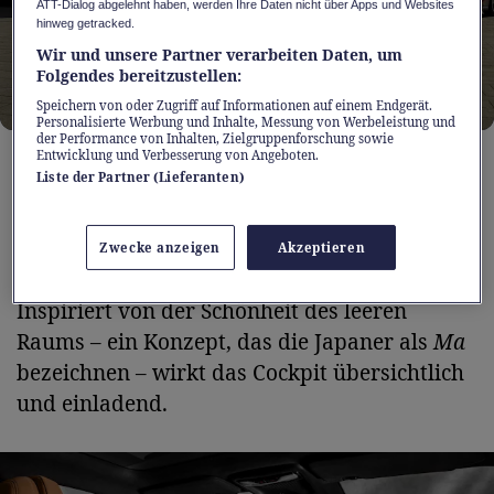
ATT-Dialog abgelehnt haben, werden Ihre Daten nicht über Apps und Websites
hinweg getracked.
Wir und unsere Partner verarbeiten Daten, um
Folgendes bereitzustellen:
Speichern von oder Zugriff auf Informationen auf einem Endgerät.
Personalisierte Werbung und Inhalte, Messung von Werbeleistung und
der Performance von Inhalten, Zielgruppenforschung sowie
1 / 6
Das Design des brandneuen Mazda6e bringt Kraft
Entwicklung und Verbesserung von Angeboten.
und Eleganz ins Gleichgewicht
Liste der Partner (Lieferanten)
Dieses Ineinandergreifen von Form und
Zwecke anzeigen
Akzeptieren
Funktion setzt sich im Innenraum fort.
Inspiriert von der Schönheit des leeren
Raums – ein Konzept, das die Japaner als
Ma
bezeichnen – wirkt das Cockpit übersichtlich
und einladend.