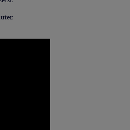
etzt.
uter.