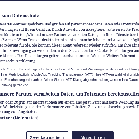
 zum Datenschutz
sere
341
-Partner speichern und greifen auf personenbezogene Daten wie Browserda
Kennungen auf Ihrem Gerät zu. Durch Auswahl von Akzeptieren aktivieren Sie Trac
n für die unter „Wir und unsere Partner verarbeiten Daten, um Ihnen Dienste berei
n Zwecke. Wenn Tracker deaktiviert sind, sind manche Inhalte und Anzeigen mögl
so relevant für Sie. Sie können dieses Menü jederzeit wieder aufrufen, um Ihre Ein
 Ihre Einwilligung zu widerrufen, indem Sie auf den Link Cookie Einstellungen a
Kamerunische Flüchtlinge, die von den Überschwemmungen in Guil
e klicken. Ihre Einstellungen gelten innerhalb unseres Website. Weitere Informatio
nell)
Datenschutzerklärung.
Apple Geräte: Die im Folgenden beschriebenen Rechte und Wahlmöglichkeiten sind unabhäng
u Ihrer Wahl bezüglich Apple App Tracking Transparency (ATT). Ihre ATT-Auswahl wird unab
 Schweiz hat 1953
n Entscheidungen beachtet. Wenn Sie den ATT-Dialog abgelehnt haben, werden Ihre Daten 
 hinweg getracked.
chichte geschrieben
unsere Partner verarbeiten Daten, um Folgendes bereitzustelle
on oder Zugriff auf Informationen auf einem Endgerät. Personalisierte Werbung un
n Werbeleistung und der Performance von Inhalten, Zielgruppenforschung sowie 
d sie es wieder tun?
serung von Angeboten.
Partner (Lieferanten)
essenes Dokument von 1953 zeigt: Als die Welt
Zwecke anzeigen
Akzeptieren