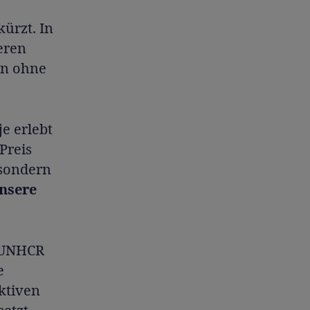
ürzt. In
eren
en ohne
je erlebt
 Preis
 sondern
unsere
. UNHCR
e
ktiven