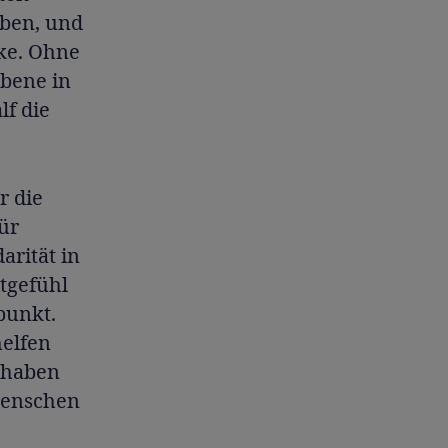
eben, und
ke. Ohne
ebene in
lf die
r die
ür
arität in
itgefühl
punkt.
helfen
 haben
Menschen