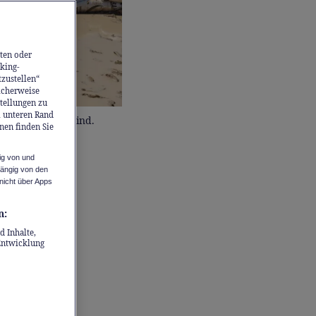
ten oder
king-
tzustellen“
icherweise
stellungen zu
m unteren Rand
mey betroffen sind.
nen finden Sie
ig von und
hängig von den
nicht über Apps
 -
n:
d Inhalte,
Entwicklung
 wegsah,