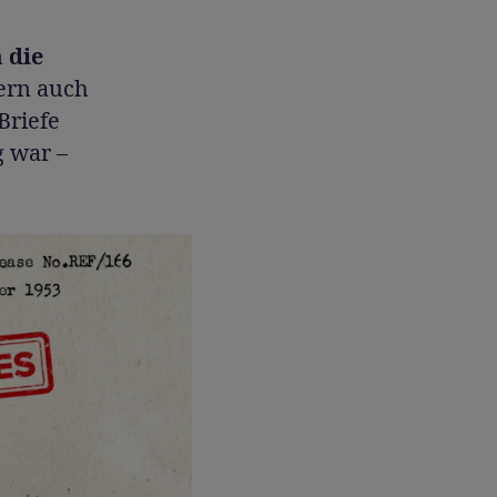
 die
dern auch
Briefe
g war –