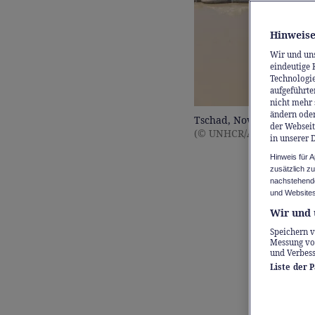
Hinweise
Wir und un
eindeutige 
Technologie
aufgeführte
nicht mehr 
ändern oder
Tschad, November 2024. 
der Webseit
(© UNHCR/Andrew McCon
in unserer 
Hinweis für 
zusätzlich z
Die
nachstehende
und Websites
Ges
Wir und 
Speichern v
Messung vo
wir
und Verbes
Liste der 
Ein verg