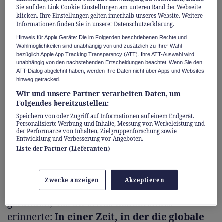
ein Jahr der Ungewissheiten: Noch nie zuvor
Sie auf den Link Cookie Einstellungen am unteren Rand der Webseite
klicken. Ihre Einstellungen gelten innerhalb unseres Website. Weitere
waren so viele Menschen zur Flucht
Informationen finden Sie in unserer Datenschutzerklärung.
gezwungen, während die Mittel zu ihrer
Hinweis für Apple Geräte: Die im Folgenden beschriebenen Rechte und
Wahlmöglichkeiten sind unabhängig von und zusätzlich zu Ihrer Wahl
Unterstützung dramatisch schwinden. Es ist
bezüglich Apple App Tracking Transparency (ATT). Ihre ATT-Auswahl wird
auch ein Jahr der Reflexion: Wie wird die
unabhängig von den nachstehenden Entscheidungen beachtet. Wenn Sie den
ATT-Dialog abgelehnt haben, werden Ihre Daten nicht über Apps und Websites
Welt – und wie werden wir – dieser
hinweg getracked.
immensen Herausforderung begegnen?
Wir und unsere Partner verarbeiten Daten, um
Folgendes bereitzustellen:
Welche Lehren ziehen wir aus der
Vergangenheit?
Speichern von oder Zugriff auf Informationen auf einem Endgerät.
Personalisierte Werbung und Inhalte, Messung von Werbeleistung und
der Performance von Inhalten, Zielgruppenforschung sowie
Entwicklung und Verbesserung von Angeboten.
Um dies zu verstehen, hat das Team
Liste der Partner (Lieferanten)
zurückgeblickt – zu den Anfängen des
UNHCR: Tief in den Archiven des UNHCR in
Zwecke anzeigen
Akzeptieren
Genf hat man ein Dokument von 1953
gefunden, das an etwas Bedeutendes
erinnerte:
In einer Zeit, in der die globale