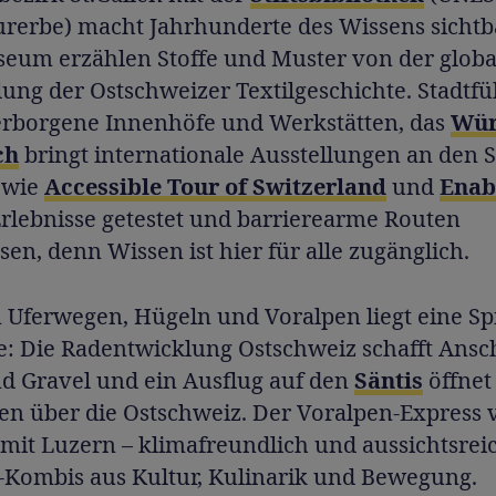
urerbe) macht Jahrhunderte des Wissens sichtb
seum erzählen Stoffe und Muster von der glob
lung der Ostschweizer Textilgeschichte. Stadt
erborgene Innenhöfe und Werkstätten, das
Wür
ch
bringt internationale Ausstellungen an den S
 wie
Accessible Tour of Switzerland
und
Enab
rlebnisse getestet und barrierearme Routen
en, denn Wissen ist hier für alle zugänglich.
 Uferwegen, Hügeln und Voralpen liegt eine Sp
e: Die Radentwicklung Ostschweiz schafft Ansc
nd Gravel und ein Ausflug auf den
Säntis
öffnet
n über die Ostschweiz. Der Voralpen-Express 
 mit Luzern – klimafreundlich und aussichtsreic
s-Kombis aus Kultur, Kulinarik und Bewegung.