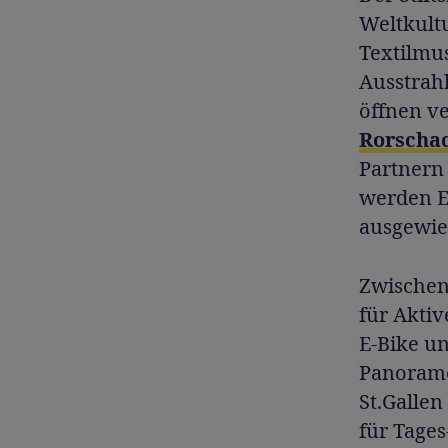
Weltkult
Textilmu
Ausstrah
öffnen v
Rorscha
Partnern
werden E
ausgewies
Zwischen
für Aktiv
E-Bike u
Panorame
St.Gallen
für Tage