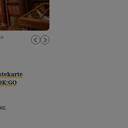
hek
tekarte
OK:GO
ar,