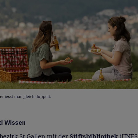
eniesst man gleich doppelt.
nd Wissen
sbezirk St.Gallen mit der
Stiftsbibliothek
(UNES