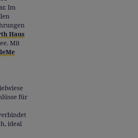
ar. Im
alen
führungen
th Haus
ee. Mit
leMe
ielwiese
hlüsse für
verbindet
h, ideal