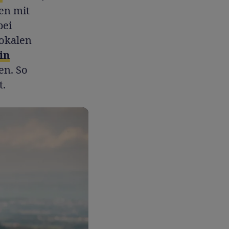
en mit
bei
lokalen
in
en. So
t.