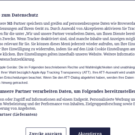
 zum Datenschutz
sere
341
-Partner speichern und greifen auf personenbezogene Daten wie Browserda
Kennungen auf Ihrem Gerät zu. Durch Auswahl von Akzeptieren aktivieren Sie Trac
n für die unter „Wir und unsere Partner verarbeiten Daten, um Ihnen Dienste berei
n Zwecke. Wenn Tracker deaktiviert sind, sind manche Inhalte und Anzeigen mögl
so relevant für Sie. Sie können dieses Menü jederzeit wieder aufrufen, um Ihre Ein
 Ihre Einwilligung zu widerrufen, indem Sie auf den Link Cookie Einstellungen a
e klicken. Ihre Einstellungen gelten innerhalb unseres Website. Weitere Informatio
Datenschutzerklärung.
Apple Geräte: Die im Folgenden beschriebenen Rechte und Wahlmöglichkeiten sind unabhäng
u Ihrer Wahl bezüglich Apple App Tracking Transparency (ATT). Ihre ATT-Auswahl wird unab
n Entscheidungen beachtet. Wenn Sie den ATT-Dialog abgelehnt haben, werden Ihre Daten 
Gallen-Bodensee –
 hinweg getracked.
unsere Partner verarbeiten Daten, um Folgendes bereitzustelle
en erleben, Vielfalt
on oder Zugriff auf Informationen auf einem Endgerät. Personalisierte Werbung un
n Werbeleistung und der Performance von Inhalten, Zielgruppenforschung sowie 
serung von Angeboten.
iessen
Partner (Lieferanten)
sbibliothek bis Säntis, von Stadtführungen bis
Zwecke anzeigen
Akzeptieren