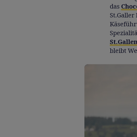
das
Choc
St.Galler
Käseführ
Spezialit
St.Galle
bleibt We