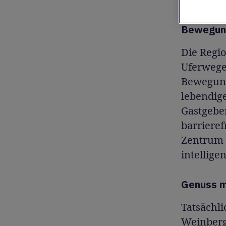
Radwegen
Bewegung
Die Regi
Uferwege
Bewegung
lebendig
Gastgeber
barrieref
Zentrum 
intellig
Genuss m
Tatsächli
Weinberg