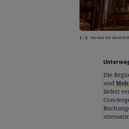
1 / 2
Als eine der ältesten 
Unterweg
Die Regi
und
Mobi
liefert v
Concierg
Buchungen
stressarm