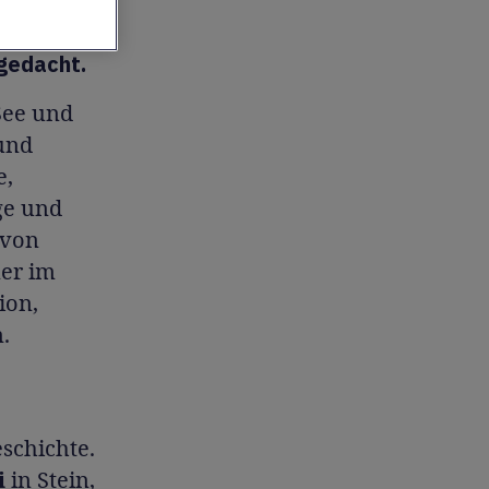
tur,
gedacht.
See und
 und
e,
ge und
 von
mer im
ion,
.
eschichte.
i
in Stein,