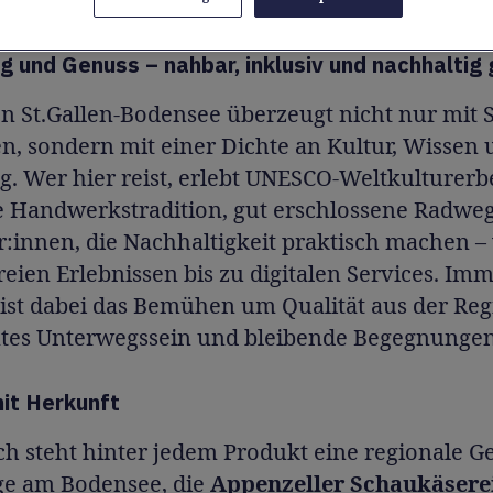
: Die Region St.Gallen-Bodensee verbindet Kul
 und Genuss – nahbar, inklusiv und nachhaltig 
on St.Gallen-Bodensee überzeugt nicht nur mit 
n, sondern mit einer Dichte an Kultur, Wissen
. Wer hier reist, erlebt UNESCO-Weltkulturerb
e Handwerkstradition, gut erschlossene Radwe
:innen, die Nachhaltigkeit praktisch machen –
reien Erlebnissen bis zu digitalen Services. Im
ist dabei das Bemühen um Qualität aus der Reg
entes Unterwegssein und bleibende Begegnungen
it Herkunft
ch steht hinter jedem Produkt eine regionale G
e am Bodensee, die
Appenzeller Schaukäsere