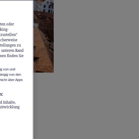
ten oder
king-
tzustellen“
icherweise
stellungen zu
m unteren Rand
nen finden Sie
ig von und
hängig von den
nicht über Apps
n:
d Inhalte,
Entwicklung