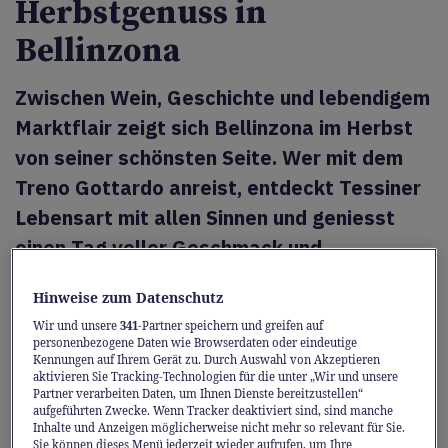
Herbstgenuss in
Bellinzona
Zwischen Wein, Geschichte und lebendigem
Marktflair zeigt sich Bellinzona im Herbst
von seiner schönsten Seite. Wer mit dem
Treno Gottardo anreist, entdeckt Tessiner
Lebensart mit allen Sinnen und geniesst
einen Tag voller Geschmack und
mediterraner Atmosphäre.
Hinweise zum Datenschutz
Ein Tag. Drei Erlebnisse. Ein Ticket. Mit
Wir und unsere
341
-Partner speichern und greifen auf
personenbezogene Daten wie Browserdaten oder eindeutige
goldenem Sonnenlicht, mildem Klima und
Kennungen auf Ihrem Gerät zu. Durch Auswahl von Akzeptieren
mediterranem Charme fühlt sich der Herbst
aktivieren Sie Tracking-Technologien für die unter „Wir und unsere
Partner verarbeiten Daten, um Ihnen Dienste bereitzustellen“
in Bellinzona fast wie eine kleine Flucht an.
aufgeführten Zwecke. Wenn Tracker deaktiviert sind, sind manche
Inhalte und Anzeigen möglicherweise nicht mehr so relevant für Sie.
Während im Norden der Nebel Einzug hält,
Sie können dieses Menü jederzeit wieder aufrufen, um Ihre