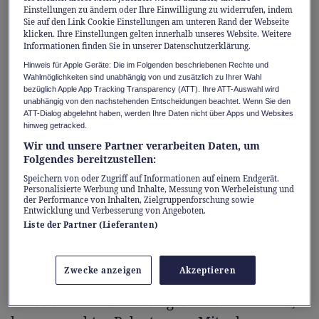
lockt die Tessiner Hauptstadt mit lebendigem
Einstellungen zu ändern oder Ihre Einwilligung zu widerrufen, indem
Sie auf den Link Cookie Einstellungen am unteren Rand der Webseite
Markttreiben, geschichtsträchtigen Burgen
klicken. Ihre Einstellungen gelten innerhalb unseres Website. Weitere
Informationen finden Sie in unserer Datenschutzerklärung.
und genussvollen Momenten zwischen
Hinweis für Apple Geräte: Die im Folgenden beschriebenen Rechte und
Altstadtgassen und Weinbergen.
Wahlmöglichkeiten sind unabhängig von und zusätzlich zu Ihrer Wahl
bezüglich Apple App Tracking Transparency (ATT). Ihre ATT-Auswahl wird
unabhängig von den nachstehenden Entscheidungen beachtet. Wenn Sie den
Mit dem Treno Gottardo Hit ab 22 Franken
ATT-Dialog abgelehnt haben, werden Ihre Daten nicht über Apps und Websites
hinweg getracked.
(Hin- und Rückfahrt, 2. Klasse Halbtax)
Wir und unsere Partner verarbeiten Daten, um
beginnt der Ausflug bereits stilvoll und endet
Folgendes bereitzustellen:
mit vollen Einkaufstaschen, edlen Tropfen
Speichern von oder Zugriff auf Informationen auf einem Endgerät.
und unvergesslichen Eindrücken.
Personalisierte Werbung und Inhalte, Messung von Werbeleistung und
der Performance von Inhalten, Zielgruppenforschung sowie
Entwicklung und Verbesserung von Angeboten.
Liste der Partner (Lieferanten)
Marktbesuch und Burgenblick
Immer samstags verwandelt sich Bellinzonas
Zwecke anzeigen
Akzeptieren
Altstadt in einen farbenfrohen Wochenmarkt.
Zwischen dem Duft von gerösteten Marroni,