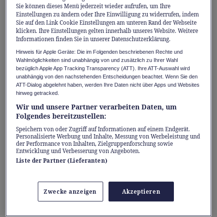
Sie können dieses Menü jederzeit wieder aufrufen, um Ihre
gezielte Vorbereitung auf die Sekundarschule
Einstellungen zu ändern oder Ihre Einwilligung zu widerrufen, indem
Sie auf den Link Cookie Einstellungen am unteren Rand der Webseite
oder das Langgymnasium.
klicken. Ihre Einstellungen gelten innerhalb unseres Website. Weitere
Informationen finden Sie in unserer Datenschutzerklärung.
Schritt für Schritt und in kleinen Klassen
Hinweis für Apple Geräte: Die im Folgenden beschriebenen Rechte und
Wahlmöglichkeiten sind unabhängig von und zusätzlich zu Ihrer Wahl
führen die FKSZ ihre Schülerinnen und
bezüglich Apple App Tracking Transparency (ATT). Ihre ATT-Auswahl wird
unabhängig von den nachstehenden Entscheidungen beachtet. Wenn Sie den
Schüler an diesen wichtigen Stufenwechsel
ATT-Dialog abgelehnt haben, werden Ihre Daten nicht über Apps und Websites
heran.
hinweg getracked.
Wir und unsere Partner verarbeiten Daten, um
Folgendes bereitzustellen:
Eine Sekundarschule für alle
Speichern von oder Zugriff auf Informationen auf einem Endgerät.
Bildungswege
Personalisierte Werbung und Inhalte, Messung von Werbeleistung und
der Performance von Inhalten, Zielgruppenforschung sowie
Entwicklung und Verbesserung von Angeboten.
Die Sekundarschule stellt die Weichen für die
Liste der Partner (Lieferanten)
Zukunft. Die FKSZ bieten drei Klassenzüge,
die sich an den unterschiedlichen
Zwecke anzeigen
Akzeptieren
Begabungen und Zielen orientieren: