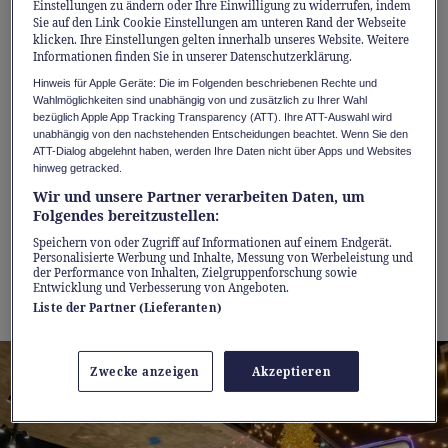
1. Alles an einem Ort – im schönsten
Einstellungen zu ändern oder Ihre Einwilligung zu widerrufen, indem
Sie auf den Link Cookie Einstellungen am unteren Rand der Webseite
Lichterglanz
klicken. Ihre Einstellungen gelten innerhalb unseres Website. Weitere
Informationen finden Sie in unserer Datenschutzerklärung.
Wer seine Geschenke ohne Umwege besorgen
Hinweis für Apple Geräte: Die im Folgenden beschriebenen Rechte und
möchte, findet in Sihlcity alles an einem Ort
Wahlmöglichkeiten sind unabhängig von und zusätzlich zu Ihrer Wahl
bezüglich Apple App Tracking Transparency (ATT). Ihre ATT-Auswahl wird
in über 80 Shops. Sogar der Weihnachtsbaum
unabhängig von den nachstehenden Entscheidungen beachtet. Wenn Sie den
kann hier ausgesucht und eingepackt werden.
ATT-Dialog abgelehnt haben, werden Ihre Daten nicht über Apps und Websites
hinweg getracked.
Begleitet wird das Weihnachtsshopping von
Wir und unsere Partner verarbeiten Daten, um
strahlendem Lichterglanz: Der 60 Meter hohe
Folgendes bereitzustellen:
Kamin leuchtet in festlichen Farben, während
Speichern von oder Zugriff auf Informationen auf einem Endgerät.
Personalisierte Werbung und Inhalte, Messung von Werbeleistung und
glitzernde Gassen und funkelnde
der Performance von Inhalten, Zielgruppenforschung sowie
Entwicklung und Verbesserung von Angeboten.
Weihnachtsbäume um die Wette leuchten.
Liste der Partner (Lieferanten)
Zwecke anzeigen
Akzeptieren