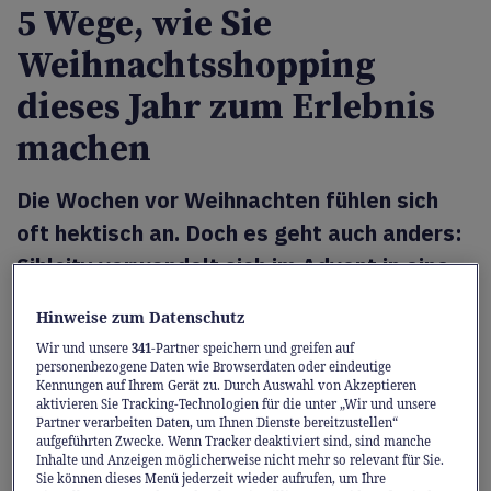
5 Wege, wie Sie
Weihnachtsshopping
dieses Jahr zum Erlebnis
machen
Die Wochen vor Weihnachten fühlen sich
oft hektisch an. Doch es geht auch anders:
Sihlcity verwandelt sich im Advent in eine
funkelnde, festliche Winteroase. Hier
Hinweise zum Datenschutz
warten viele Erlebnisse, die magische
Wir und unsere
341
-Partner speichern und greifen auf
Momente versprechen. Diese fünf Tipps
personenbezogene Daten wie Browserdaten oder eindeutige
Kennungen auf Ihrem Gerät zu. Durch Auswahl von Akzeptieren
zeigen, wie Weihnachtsshopping zum
aktivieren Sie Tracking-Technologien für die unter „Wir und unsere
Partner verarbeiten Daten, um Ihnen Dienste bereitzustellen“
Vergnügen wird.
aufgeführten Zwecke. Wenn Tracker deaktiviert sind, sind manche
Inhalte und Anzeigen möglicherweise nicht mehr so relevant für Sie.
Sie können dieses Menü jederzeit wieder aufrufen, um Ihre