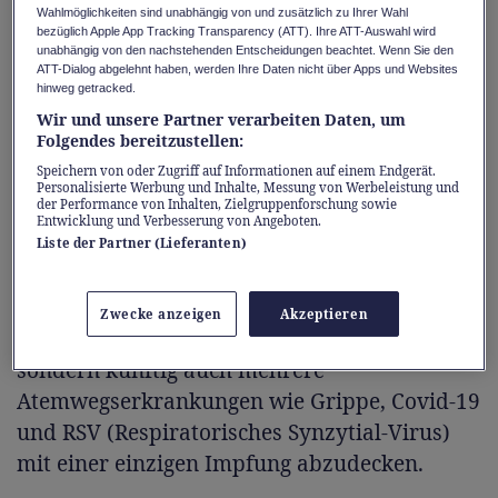
Wahlmöglichkeiten sind unabhängig von und zusätzlich zu Ihrer Wahl
Meilenstein im Kampf gegen die Grippe. Ende
bezüglich Apple App Tracking Transparency (ATT). Ihre ATT-Auswahl wird
der 1960er-Jahre gelang der Durchbruch in
unabhängig von den nachstehenden Entscheidungen beachtet. Wenn Sie den
ATT-Dialog abgelehnt haben, werden Ihre Daten nicht über Apps und Websites
Europa dank der Zulassung von Impfstoffen
hinweg getracked.
mit mehreren Virenstämmen. 1981 wurde die
Wir und unsere Partner verarbeiten Daten, um
Folgendes bereitzustellen:
Grippeimpfung in den Schweizer Impfplan
Speichern von oder Zugriff auf Informationen auf einem Endgerät.
aufgenommen und seit 2010 ist sie auch für
Personalisierte Werbung und Inhalte, Messung von Werbeleistung und
der Performance von Inhalten, Zielgruppenforschung sowie
Schwangere empfohlen.
Entwicklung und Verbesserung von Angeboten.
Liste der Partner (Lieferanten)
Heute arbeiten Forschende an Impfstoffen,
die noch besser schützen sollen – mit dem
Zwecke anzeigen
Akzeptieren
Ziel, nicht nur die Wirksamkeit zu steigern,
sondern künftig auch mehrere
Atemwegserkrankungen wie Grippe, Covid-19
und RSV (Respiratorisches Synzytial-Virus)
mit einer einzigen Impfung abzudecken.