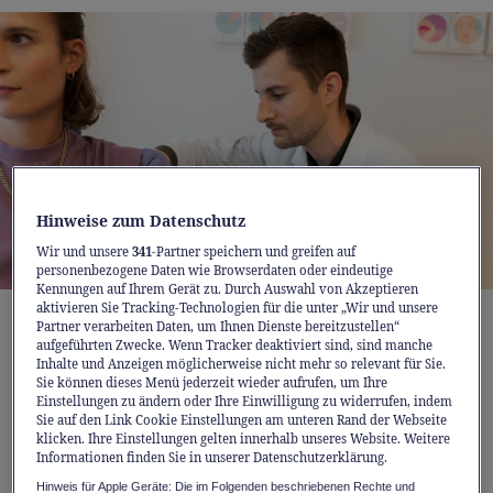
Hinweise zum Datenschutz
Wir und unsere
341
-Partner speichern und greifen auf
personenbezogene Daten wie Browserdaten oder eindeutige
Kennungen auf Ihrem Gerät zu. Durch Auswahl von Akzeptieren
aktivieren Sie Tracking-Technologien für die unter „Wir und unsere
Grippeimpfung in den Rotpunkt Apotheken
Partner verarbeiten Daten, um Ihnen Dienste bereitzustellen“
aufgeführten Zwecke. Wenn Tracker deaktiviert sind, sind manche
Inhalte und Anzeigen möglicherweise nicht mehr so relevant für Sie.
Die Geschichte der Grippeimpfung
Sie können dieses Menü jederzeit wieder aufrufen, um Ihre
Einstellungen zu ändern oder Ihre Einwilligung zu widerrufen, indem
reicht weit zurück
Sie auf den Link Cookie Einstellungen am unteren Rand der Webseite
klicken. Ihre Einstellungen gelten innerhalb unseres Website. Weitere
Bereits Anfang der 1940er-Jahre wurde in den
Informationen finden Sie in unserer Datenschutzerklärung.
USA der erste Impfstoff entwickelt – ein
Hinweis für Apple Geräte: Die im Folgenden beschriebenen Rechte und