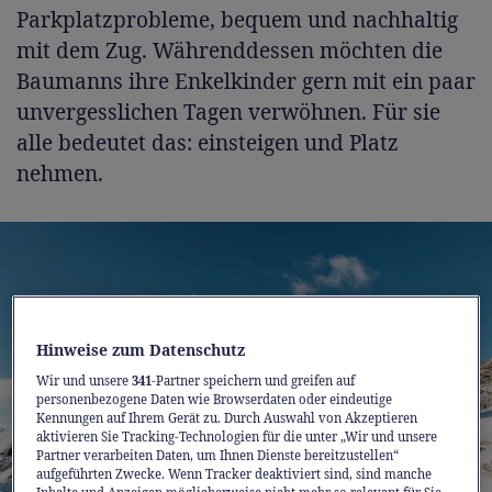
Parkplatzprobleme, bequem und nachhaltig
mit dem Zug. Währenddessen möchten die
Baumanns ihre Enkelkinder gern mit ein paar
unvergesslichen Tagen verwöhnen. Für sie
alle bedeutet das: einsteigen und Platz
nehmen.
Hinweise zum Datenschutz
Wir und unsere
341
-Partner speichern und greifen auf
personenbezogene Daten wie Browserdaten oder eindeutige
Kennungen auf Ihrem Gerät zu. Durch Auswahl von Akzeptieren
aktivieren Sie Tracking-Technologien für die unter „Wir und unsere
Partner verarbeiten Daten, um Ihnen Dienste bereitzustellen“
aufgeführten Zwecke. Wenn Tracker deaktiviert sind, sind manche