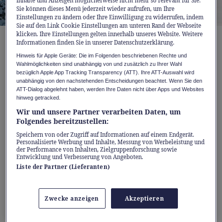
Inhalte und Anzeigen möglicherweise nicht mehr so relevant für Sie.
Sie können dieses Menü jederzeit wieder aufrufen, um Ihre
Einstellungen zu ändern oder Ihre Einwilligung zu widerrufen, indem
Sie auf den Link Cookie Einstellungen am unteren Rand der Webseite
klicken. Ihre Einstellungen gelten innerhalb unseres Website. Weitere
Informationen finden Sie in unserer Datenschutzerklärung.
Fünf Freundinnen und Freunde, drei
Hinweis für Apple Geräte: Die im Folgenden beschriebenen Rechte und
Tage, unzählige Erlebnisse
Wahlmöglichkeiten sind unabhängig von und zusätzlich zu Ihrer Wahl
bezüglich Apple App Tracking Transparency (ATT). Ihre ATT-Auswahl wird
Als Sara die Idee vorschlägt, beschliessen die
unabhängig von den nachstehenden Entscheidungen beachtet. Wenn Sie den
ATT-Dialog abgelehnt haben, werden Ihre Daten nicht über Apps und Websites
fünf sofort: ein verlängertes
hinweg getracked.
Winterwochenende, nur sie, die Bahn und die
Wir und unsere Partner verarbeiten Daten, um
Folgendes bereitzustellen:
Neugier, wohin es sie führt. Erste Station:
Speichern von oder Zugriff auf Informationen auf einem Endgerät.
Mountain’n’Rail Rigi
. Schon die Fahrt mit der
Personalisierte Werbung und Inhalte, Messung von Werbeleistung und
Bergbahn ist ein Erlebnis – die verschneite
der Performance von Inhalten, Zielgruppenforschung sowie
Entwicklung und Verbesserung von Angeboten.
Landschaft zieht vorbei, während sich die
Liste der Partner (Lieferanten)
fünf im warmen Waggon zurücklehnen. Oben
angekommen, empfängt sie ein Panorama,
Zwecke anzeigen
Akzeptieren
das sie sprachlos macht. Die Gipfel der Alpen
thronen majestätisch im Sonnenlicht,