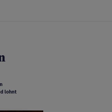
n
in
d lohnt