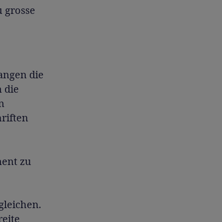
u grosse
langen die
 die
n
hriften
ment zu
leichen.
reite