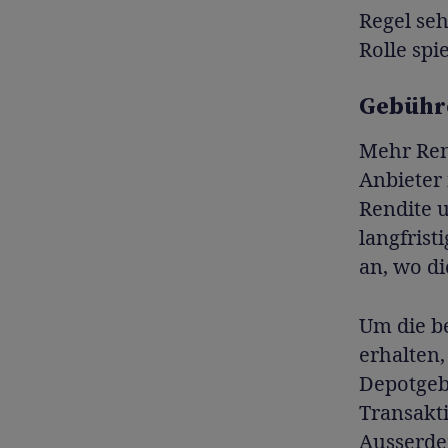
Regel seh
Rolle spi
Gebühre
Mehr Rend
Anbieter
Rendite 
langfrist
an, wo di
Um die b
erhalten,
Depotgeb
Transakt
Ausserdem