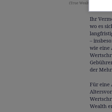
(True Wealth)
Ihr Vermö
wo es si
langfrist
– insbeso
wie eine
Wertschri
Gebühren 
der Mehr
Für eine 
Altersvor
Wertschri
Wealth e