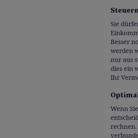
Steuern
Sie dürfe
Einkomme
Besser n
werden wä
nur aus s
dies ein
Ihr Vermö
Optimal
Wenn Sie 
entscheid
rechnen. 
verbunden