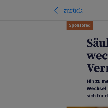
zurück
Sponsored
Säu
wec
Ver
Hin zu m
Wechsel i
sich für 