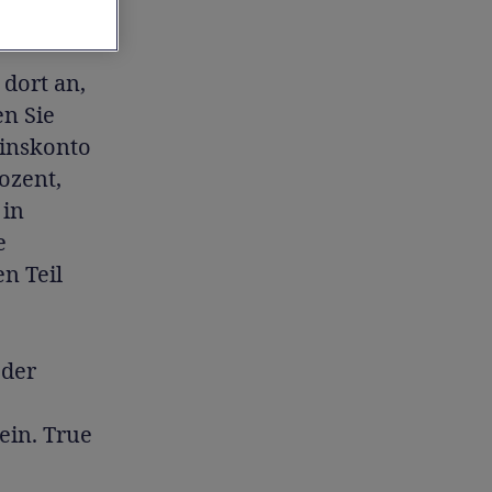
 dort an,
en Sie
Zinskonto
ozent,
 in
e
n Teil
 der
ein. True