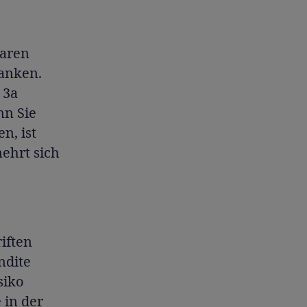
baren
anken.
 3a
nn Sie
n, ist
ehrt sich
iften
ndite
siko
 in der