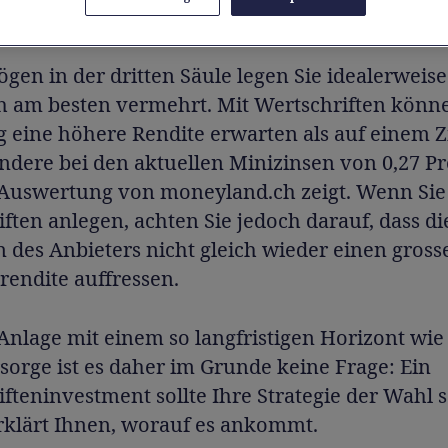
gen in der dritten Säule legen Sie idealerweise
ch am besten vermehrt. Mit Wertschriften könn
ig eine höhere Rendite erwarten als auf einem 
ndere bei den aktuellen Minizinsen von 0,27 Pr
 Auswertung von moneyland.ch zeigt. Wenn Sie
ften anlegen, achten Sie jedoch darauf, dass di
des Anbieters nicht gleich wieder einen grosse
rendite auffressen.
Anlage mit einem so langfristigen Horizont wie
sorge ist es daher im Grunde keine Frage: Ein
fteninvestment sollte Ihre Strategie der Wahl s
rklärt Ihnen, worauf es ankommt.