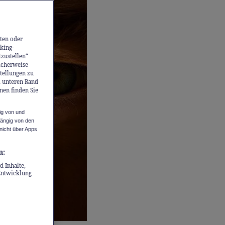
ten oder
king-
tzustellen“
icherweise
stellungen zu
m unteren Rand
nen finden Sie
ig von und
hängig von den
nicht über Apps
n:
d Inhalte,
Entwicklung