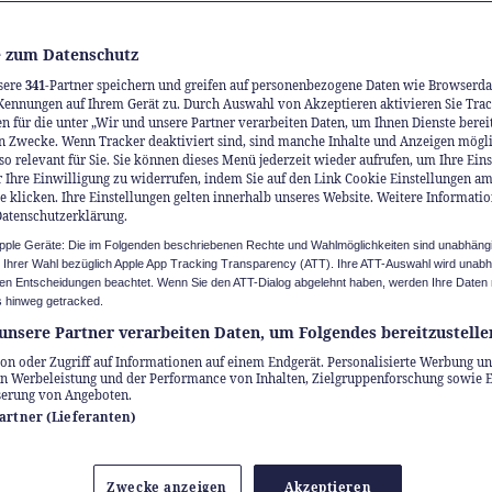
 zum Datenschutz
sere
341
-Partner speichern und greifen auf personenbezogene Daten wie Browserda
Kennungen auf Ihrem Gerät zu. Durch Auswahl von Akzeptieren aktivieren Sie Trac
n für die unter „Wir und unsere Partner verarbeiten Daten, um Ihnen Dienste berei
n Zwecke. Wenn Tracker deaktiviert sind, sind manche Inhalte und Anzeigen mögl
so relevant für Sie. Sie können dieses Menü jederzeit wieder aufrufen, um Ihre Ein
 Ihre Einwilligung zu widerrufen, indem Sie auf den Link Cookie Einstellungen a
e klicken. Ihre Einstellungen gelten innerhalb unseres Website. Weitere Informatio
Datenschutzerklärung.
Apple Geräte: Die im Folgenden beschriebenen Rechte und Wahlmöglichkeiten sind unabhäng
u Ihrer Wahl bezüglich Apple App Tracking Transparency (ATT). Ihre ATT-Auswahl wird unab
n Entscheidungen beachtet. Wenn Sie den ATT-Dialog abgelehnt haben, werden Ihre Daten 
 hinweg getracked.
unsere Partner verarbeiten Daten, um Folgendes bereitzustelle
on oder Zugriff auf Informationen auf einem Endgerät. Personalisierte Werbung un
n Werbeleistung und der Performance von Inhalten, Zielgruppenforschung sowie 
serung von Angeboten.
Partner (Lieferanten)
Zwecke anzeigen
Akzeptieren