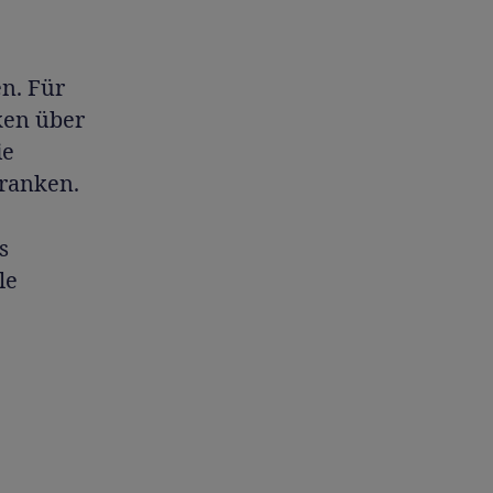
en. Für
ken über
ie
Franken.
s
le