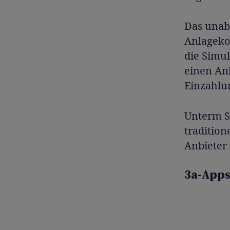
Das unab
Anlagekos
die Simu
einen An
Einzahlu
Unterm St
tradition
Anbieter 
3a-Apps