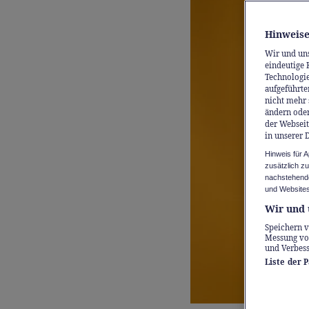
Hinweise
Wir und un
eindeutige 
Technologie
aufgeführte
nicht mehr 
ändern oder
der Webseit
in unserer 
Hinweis für 
zusätzlich z
nachstehende
und Websites
Wir und 
Speichern v
Messung vo
und Verbes
Liste der 