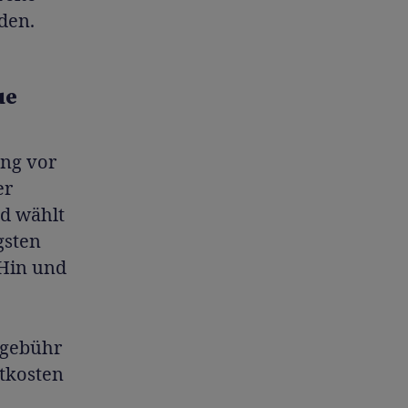
den.
ue
ung vor
er
d wählt
gsten
 Hin und
sgebühr
ktkosten