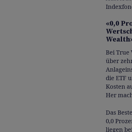
Indexfon
«0,0 Pr
Wertsch
Wealth
Bei True
über zeh
Anlagein
die ETF u
Kosten a
Her mach
Das Beste
0,0 Proz
liegen be