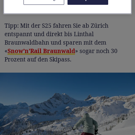
Wintersportgebiet auf ihre Kosten.
Tipp: Mit der S25 fahren Sie ab Zürich
entspannt und direkt bis Linthal
Braunwaldbahn und sparen mit dem
«
Snow’n’Rail Braunwald
» sogar noch 30
Prozent auf den Skipass.