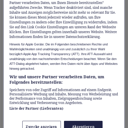
den RegioExpress nach Einsiedeln und schon
Partner verarbeiten Daten, um Ihnen Dienste bereitzustellen“
aufgeführten Zwecke. Wenn Tracker deaktiviert sind, sind manche
sind Sie ganz ohne Stau oder Parkplatzsuche
Inhalte und Anzeigen möglicherweise nicht mehr so relevant für Sie.
direkt im Winterparadies.
Sie können dieses Menü jederzeit wieder aufrufen, um Ihre
Einstellungen zu ändern oder Ihre Einwilligung zu widerrufen, indem
Sie auf den Link Cookie Einstellungen am unteren Rand der Webseite
klicken. Ihre Einstellungen gelten innerhalb unseres Website. Weitere
Das Beste: Wenn Sie mit dem ÖV anreisen,
Informationen finden Sie in unserer Datenschutzerklärung.
profitieren Sie dabei sogar noch von
Hinweis für Apple Geräte: Die im Folgenden beschriebenen Rechte und
attraktiven Rabatten. Hier sind drei
Wahlmöglichkeiten sind unabhängig von und zusätzlich zu Ihrer Wahl
bezüglich Apple App Tracking Transparency (ATT). Ihre ATT-Auswahl wird
Winterhits, die Sie nicht verpassen sollten:
unabhängig von den nachstehenden Entscheidungen beachtet. Wenn Sie den
ATT-Dialog abgelehnt haben, werden Ihre Daten nicht über Apps und Websites
hinweg getracked.
1. Pistenspass in Braunwald
Wir und unsere Partner verarbeiten Daten, um
Folgendes bereitzustellen:
Das autofreie Braunwald ist ein Traum für
Speichern von oder Zugriff auf Informationen auf einem Endgerät.
Personalisierte Werbung und Inhalte, Messung von Werbeleistung und
Familien. Egal, ob Sie die ersten Schwünge
der Performance von Inhalten, Zielgruppenforschung sowie
üben oder anspruchsvollere Abfahrten
Entwicklung und Verbesserung von Angeboten.
Liste der Partner (Lieferanten)
runtersausen möchten – Pisten gibt es hier
für jedes Niveau. Auch Wander- und
Schlittelfans kommen in diesem herrlichen
Zwecke anzeigen
Akzeptieren