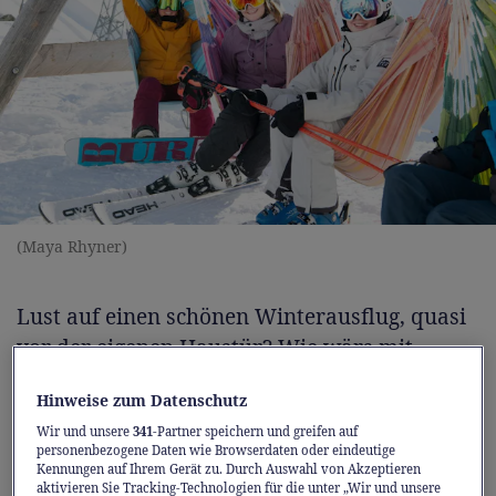
(Maya Rhyner)
Lust auf einen schönen Winterausflug, quasi
vor der eigenen Haustür? Wie wärs mit
Pistenspass in Braunwald, einem
Hinweise zum Datenschutz
Schlittelplausch in Elm oder einem
Wir und unsere
341
-Partner speichern und greifen auf
Loipenabenteuer in Einsiedeln? Steigen Sie
personenbezogene Daten wie Browserdaten oder eindeutige
einfach in die S-Bahn ins Glarnerland oder in
Kennungen auf Ihrem Gerät zu. Durch Auswahl von Akzeptieren
aktivieren Sie Tracking-Technologien für die unter „Wir und unsere