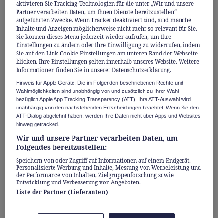
aktivieren Sie Tracking-Technologien für die unter „Wir und unsere
essen, sich mehr bewegen, bewusster leben.
Partner verarbeiten Daten, um Ihnen Dienste bereitzustellen“
Und trotzdem holen einen schon im Februar
aufgeführten Zwecke. Wenn Tracker deaktiviert sind, sind manche
Inhalte und Anzeigen möglicherweise nicht mehr so relevant für Sie.
die alten Gewohnheiten wieder ein. Nicht,
Sie können dieses Menü jederzeit wieder aufrufen, um Ihre
weil man es nicht ernst meint, sondern weil
Einstellungen zu ändern oder Ihre Einwilligung zu widerrufen, indem
Sie auf den Link Cookie Einstellungen am unteren Rand der Webseite
die harte Realität zwischen Pendlerstress und
klicken. Ihre Einstellungen gelten innerhalb unseres Website. Weitere
Informationen finden Sie in unserer Datenschutzerklärung.
Sitzungsmarathon den Takt vorgibt.
Hinweis für Apple Geräte: Die im Folgenden beschriebenen Rechte und
Wahlmöglichkeiten sind unabhängig von und zusätzlich zu Ihrer Wahl
bezüglich Apple App Tracking Transparency (ATT). Ihre ATT-Auswahl wird
Das Paradoxe daran: Gerade wenn wir diesen
unabhängig von den nachstehenden Entscheidungen beachtet. Wenn Sie den
gesunden Gegenpol am dringendsten
ATT-Dialog abgelehnt haben, werden Ihre Daten nicht über Apps und Websites
hinweg getracked.
bräuchten, wird die Selbstfürsorge im
Wir und unsere Partner verarbeiten Daten, um
Alltagsstress oft zum ersten Opfer. Besonders
Folgendes bereitzustellen:
beim Essen fällt es im hektischen Berufsleben
Speichern von oder Zugriff auf Informationen auf einem Endgerät.
Personalisierte Werbung und Inhalte, Messung von Werbeleistung und
schwer, verlässliche Gewohnheiten zu
der Performance von Inhalten, Zielgruppenforschung sowie
etablieren. Wenn nach Feierabend die
Entwicklung und Verbesserung von Angeboten.
Liste der Partner (Lieferanten)
Energie fehlt, siegt das schnelle Fertiggericht
als pragmatische Lösung über den