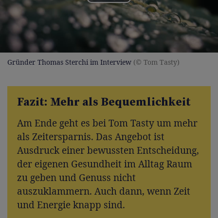
Play
Video
Gründer Thomas Sterchi im Interview
(© Tom Tasty)
Fazit: Mehr als Bequemlichkeit
Am Ende geht es bei Tom Tasty um mehr
als Zeitersparnis. Das Angebot ist
Ausdruck einer bewussten Entscheidung,
der eigenen Gesundheit im Alltag Raum
zu geben und Genuss nicht
auszuklammern. Auch dann, wenn Zeit
und Energie knapp sind.