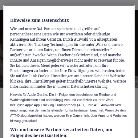
Hinweise zum Datenschutz
Wir und unsere
341
-Partner speichern und greifen auf
personenbezogene Daten wie Browserdaten oder eindeutige
Kennungen auf Ihrem Gerät zu. Durch Auswahl von Akzeptieren
aktivieren Sie Tracking-Technologien für die unter „Wir und unsere
Partner verarbeiten Daten, um Ihnen Dienste bereitzustellen“
aufgeführten Zwecke. Wenn Tracker deaktiviert sind, sind manche
Inhalte und Anzeigen möglicherweise nicht mehr so relevant für Sie.
Sie können dieses Menü jederzeit wieder aufrufen, um Ihre
Einstellungen zu ändern oder Ihre Einwilligung zu widerrufen, indem
Sie auf den Link Cookie Einstellungen am unteren Rand der Webseite
klicken. Ihre Einstellungen gelten innerhalb unseres Website. Weitere
Informationen finden Sie in unserer Datenschutzerklärung.
Hinweis für Apple Geräte: Die im Folgenden beschriebenen Rechte und
Jede Person, die einmal Windpocken hatte,
Wahlmöglichkeiten sind unabhängig von und zusätzlich zu Ihrer Wahl
bezüglich Apple App Tracking Transparency (ATT). Ihre ATT-Auswahl wird
trägt den Gürtelrose-Erreger bereits in sich.
unabhängig von den nachstehenden Entscheidungen beachtet. Wenn Sie den
ATT-Dialog abgelehnt haben, werden Ihre Daten nicht über Apps und Websites
Auf mehr als 99 % der über 40-Jährigen in der
hinweg getracked.
Schweiz trifft das zu. Mit dem Alter wird das
Wir und unsere Partner verarbeiten Daten, um
Immunsystem schwächer und Menschen
Folgendes bereitzustellen: