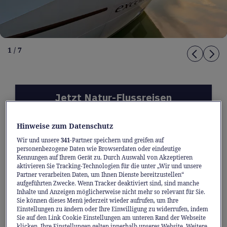
1 / 7
Jetzt Natur-Flussreisen
entdecken
Hinweise zum Datenschutz
Wir und unsere
341
-Partner speichern und greifen auf
Wo der Kranich rastet und der
personenbezogene Daten wie Browserdaten oder eindeutige
Kennungen auf Ihrem Gerät zu. Durch Auswahl von Akzeptieren
Seeadler kreist
aktivieren Sie Tracking-Technologien für die unter „Wir und unsere
Partner verarbeiten Daten, um Ihnen Dienste bereitzustellen“
Die geschützten Naturschönheiten an der
aufgeführten Zwecke. Wenn Tracker deaktiviert sind, sind manche
Inhalte und Anzeigen möglicherweise nicht mehr so relevant für Sie.
Ostsee sind Schauplatz eines seltenen
Sie können dieses Menü jederzeit wieder aufrufen, um Ihre
Einstellungen zu ändern oder Ihre Einwilligung zu widerrufen, indem
Naturschauspiels: Tausende Kraniche rasten
Sie auf den Link Cookie Einstellungen am unteren Rand der Webseite
in der Vorpommerschen Boddenlandschaft.
klicken. Ihre Einstellungen gelten innerhalb unseres Website. Weitere