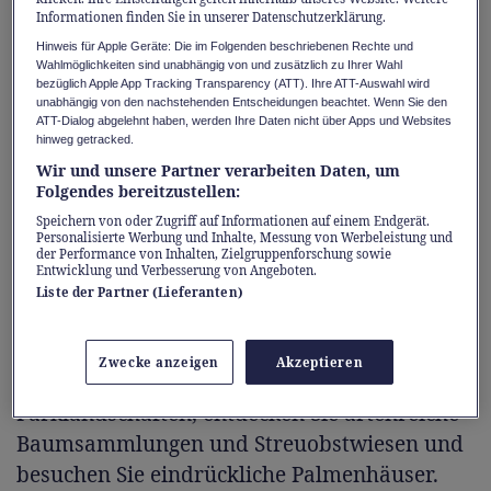
Informationen finden Sie in unserer Datenschutzerklärung.
Excellence geleitet Sie an artenreiche Ufer
Hinweis für Apple Geräte: Die im Folgenden beschriebenen Rechte und
und Küsten sowie zu Kliffen und Mooren am
Wahlmöglichkeiten sind unabhängig von und zusätzlich zu Ihrer Wahl
Oderdelta, auf den Spuren des Seeadlers und
bezüglich Apple App Tracking Transparency (ATT). Ihre ATT-Auswahl wird
unabhängig von den nachstehenden Entscheidungen beachtet. Wenn Sie den
seltener Tiere.
ATT-Dialog abgelehnt haben, werden Ihre Daten nicht über Apps und Websites
hinweg getracked.
Wir und unsere Partner verarbeiten Daten, um
Flussauen, botanische Kleinode,
Folgendes bereitzustellen:
Prachtgärten
Speichern von oder Zugriff auf Informationen auf einem Endgerät.
Personalisierte Werbung und Inhalte, Messung von Werbeleistung und
der Performance von Inhalten, Zielgruppenforschung sowie
Expertinnen und Experten führen Sie dahin,
Entwicklung und Verbesserung von Angeboten.
wo’s wächst und gedeiht: in prächtige
Liste der Partner (Lieferanten)
Schlossgärten und poetische, idyllische Parks
und Gärten. Streifen Sie durch
Zwecke anzeigen
Akzeptieren
naturbelassene Flussauen und
Parklandschaften, entdecken Sie artenreiche
Baumsammlungen und Streuobstwiesen und
besuchen Sie eindrückliche Palmenhäuser.