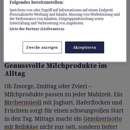
Kalziumaufnahme unterstützt. Dazu kommen
Folgendes bereitzustellen:
B-Vitamine und Jod, die den Stoffwechsel
Speichern von oder Zugriff auf Informationen auf einem Endgerät.
Personalisierte Werbung und Inhalte, Messung von Werbeleistung und
ankurbeln und eine wichtige Rolle für die
der Performance von Inhalten, Zielgruppenforschung sowie
Entwicklung und Verbesserung von Angeboten.
Schilddrüse spielen. Hochwertige Proteine in
Liste der Partner (Lieferanten)
Milchprodukten fördern ausserdem den
Muskelaufbau und helfen, den Körper fit zu
Zwecke anzeigen
Akzeptieren
halten.
Genussvolle Milchprodukte im
Alltag
Ob Zmorge, Zmittag oder Zvieri –
Milchprodukte passen zu jeder Mahlzeit. Ein
Birchermüesli
mit Joghurt, Haferflocken und
Früchten sorgt für einen schwungvollen Start
in den Tag. Mittags macht ein
Gemüserisotto
mit Reibkäse
nicht nur satt, sondern liefert