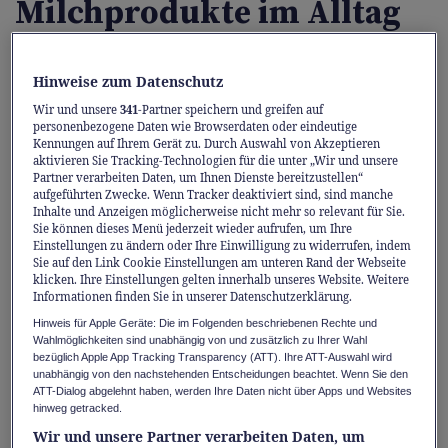
Milchprodukte im Alltag
Die Schweizer Ernährungsempfehlungen
Hinweise zum Datenschutz
betonen die Bedeutung von 2–3 Portionen
Wir und unsere
341
-Partner speichern und greifen auf
Milchprodukten täglich. Sie versorgen uns
personenbezogene Daten wie Browserdaten oder eindeutige
Kennungen auf Ihrem Gerät zu. Durch Auswahl von Akzeptieren
mit wichtigen Nährstoffen und tragen zu
aktivieren Sie Tracking-Technologien für die unter „Wir und unsere
einer gesunden, nachhaltigen Ernährung
Partner verarbeiten Daten, um Ihnen Dienste bereitzustellen“
aufgeführten Zwecke. Wenn Tracker deaktiviert sind, sind manche
bei.
Inhalte und Anzeigen möglicherweise nicht mehr so relevant für Sie.
Sie können dieses Menü jederzeit wieder aufrufen, um Ihre
Einstellungen zu ändern oder Ihre Einwilligung zu widerrufen, indem
Die Schweizer Ernährungsempfehlungen*
Sie auf den Link Cookie Einstellungen am unteren Rand der Webseite
unterstreichen die zentrale Rolle von Milch
klicken. Ihre Einstellungen gelten innerhalb unseres Website. Weitere
Informationen finden Sie in unserer Datenschutzerklärung.
und Milchprodukten für eine ausgewogene
Hinweis für Apple Geräte: Die im Folgenden beschriebenen Rechte und
Ernährung. So liefern Milch und
Wahlmöglichkeiten sind unabhängig von und zusätzlich zu Ihrer Wahl
bezüglich Apple App Tracking Transparency (ATT). Ihre ATT-Auswahl wird
Milchprodukte Kalzium, das für starke
unabhängig von den nachstehenden Entscheidungen beachtet. Wenn Sie den
Knochen und Zähne unverzichtbar ist, und
ATT-Dialog abgelehnt haben, werden Ihre Daten nicht über Apps und Websites
hinweg getracked.
enthalten Vitamin D, das die
Wir und unsere Partner verarbeiten Daten, um