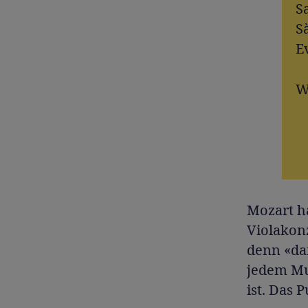
S
S
E
W
Mozart ha
Violakonz
denn «daf
jedem Mus
ist. Das 