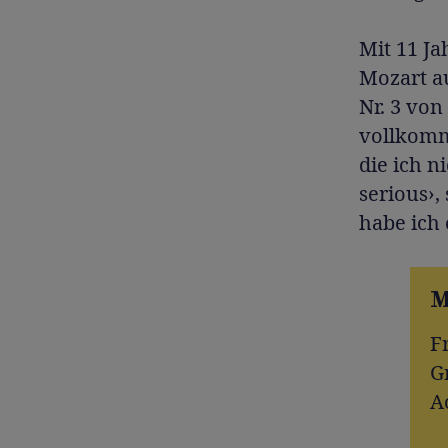
Mit 11 J
Mozart a
Nr. 3 von
vollkomme
die ich n
serious›,
habe ich 
M
Fr
G
A