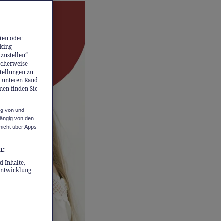
ten oder
king-
tzustellen“
icherweise
stellungen zu
m unteren Rand
nen finden Sie
ig von und
hängig von den
nicht über Apps
n:
d Inhalte,
Entwicklung