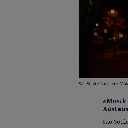
Sào Soulez Larivière, Viol
«Musik 
Austaus
Sào Soule