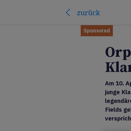
zurück
Sponsored
Orp
Kla
Am 10. Ap
junge Kl
legendär
Fields g
versprich