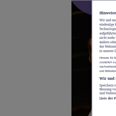
Hinweise
Wir und un
eindeutige 
Technologie
aufgeführte
nicht mehr 
ändern oder
der Webseit
in unserer 
Hinweis für 
zusätzlich z
nachstehende
und Websites
Wir und 
Speichern v
Messung vo
und Verbes
Liste der 