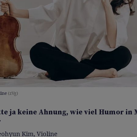
ine
(zVg)
tte ja keine Ahnung, wie viel Humor in
»
eohyun Kim, Violine