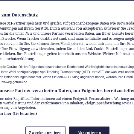
 zum Datenschutz
sere
341
-Partner speichern und greifen auf personenbezogene Daten wie Browserda
Kennungen auf Ihrem Gerät zu. Durch Auswahl von Akzeptieren aktivieren Sie Trac
n für die unter „Wir und unsere Partner verarbeiten Daten, um Ihnen Dienste berei
n Zwecke. Wenn Tracker deaktiviert sind, sind manche Inhalte und Anzeigen mögl
so relevant für Sie. Sie können dieses Menü jederzeit wieder aufrufen, um Ihre Ein
 Ihre Einwilligung zu widerrufen, indem Sie auf den Link Cookie Einstellungen a
e klicken. Ihre Einstellungen gelten innerhalb unseres Website. Weitere Informatio
Datenschutzerklärung.
Apple Geräte: Die im Folgenden beschriebenen Rechte und Wahlmöglichkeiten sind unabhäng
u Ihrer Wahl bezüglich Apple App Tracking Transparency (ATT). Ihre ATT-Auswahl wird unab
n Entscheidungen beachtet. Wenn Sie den ATT-Dialog abgelehnt haben, werden Ihre Daten 
 hinweg getracked.
unsere Partner verarbeiten Daten, um Folgendes bereitzustelle
on oder Zugriff auf Informationen auf einem Endgerät. Personalisierte Werbung un
n Werbeleistung und der Performance von Inhalten, Zielgruppenforschung sowie 
serung von Angeboten.
Partner (Lieferanten)
Zwecke anzeigen
Akzeptieren