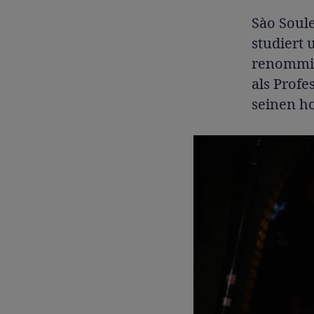
Sào Soule
studiert 
renommier
als Prof
seinen ho