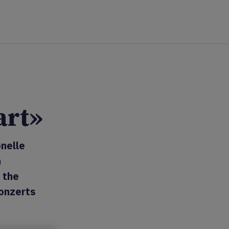
art»
onelle
m
 the
onzerts