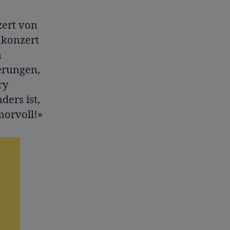
zert von
nkonzert
n
erungen,
ry
ders ist,
morvoll!»