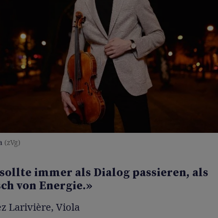
a
(zVg)
sollte immer als Dialog passieren, als
ch von Energie.»
z Larivière, Viola