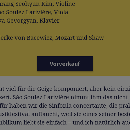
arang Seohyun Kim, Violine
ào Soulez Larivière, Viola
va Gevorgyan, Klavier
erke von Bacewicz, Mozart und Shaw
Vorverkauf
t viel für die Geige komponiert, aber kein einz
ert. Sào Soulez Larivière nimmt ihm das nicht 
ür haben wir die Sinfonia concertante, die pra
ikfestival auftaucht, weil sie eines seiner be
Publikum liebt sie einfach – und ich natürlich au