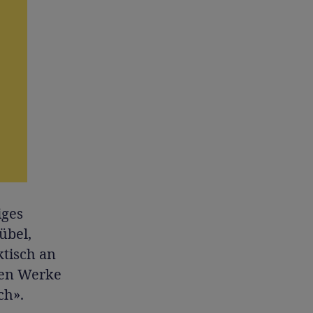
iges
übel,
ktisch an
sten Werke
ch».