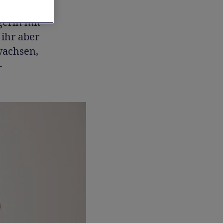
gerin mit
 ihr aber
wachsen,
-