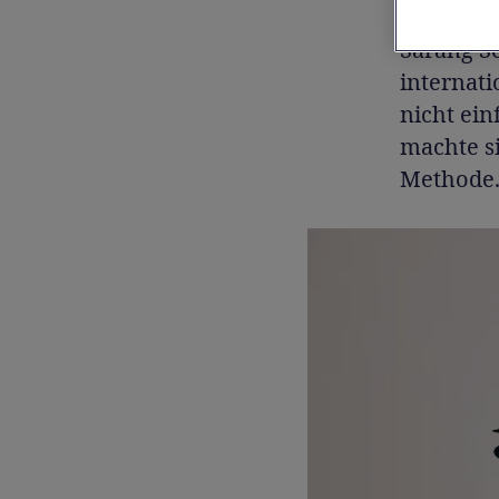
Sarang Se
internati
nicht ein
machte s
Methode. 