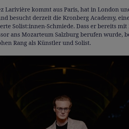
z Larivière kommt aus Paris, hat in London un
und besucht derzeit die Kronberg Academy, ein
te Solist:innen-Schmiede. Dass er bereits mit
essor ans Mozarteum Salzburg berufen wurde, b
hen Rang als Künstler und Solist.