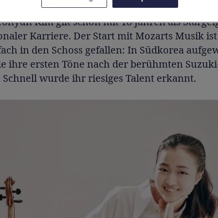
ohyun Kim gilt schon mit 18 Jahren als Stargei
onaler Karriere. Der Start mit Mozarts Musik ist
fach in den Schoss gefallen: In Südkorea aufge
ie ihre ersten Töne nach der berühmten Suzuki
Schnell wurde ihr riesiges Talent erkannt.