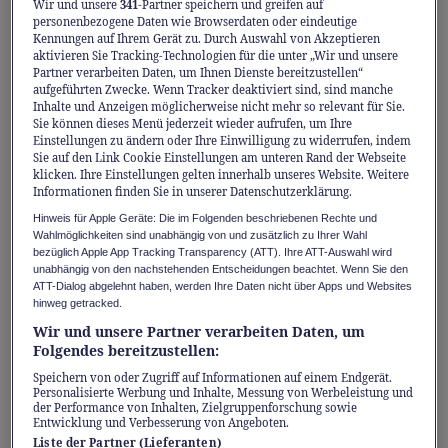
Wir und unsere
341
-Partner speichern und greifen auf
Veränderungen, die nicht nur lästig, sondern
personenbezogene Daten wie Browserdaten oder eindeutige
Kennungen auf Ihrem Gerät zu. Durch Auswahl von Akzeptieren
auch gesundheitlich relevant sein können.
aktivieren Sie Tracking-Technologien für die unter „Wir und unsere
Partner verarbeiten Daten, um Ihnen Dienste bereitzustellen“
aufgeführten Zwecke. Wenn Tracker deaktiviert sind, sind manche
Symptome, die niemand gern
Inhalte und Anzeigen möglicherweise nicht mehr so relevant für Sie.
Sie können dieses Menü jederzeit wieder aufrufen, um Ihre
anspricht
Einstellungen zu ändern oder Ihre Einwilligung zu widerrufen, indem
Sie auf den Link Cookie Einstellungen am unteren Rand der Webseite
klicken. Ihre Einstellungen gelten innerhalb unseres Website. Weitere
Mehr als dreissig mögliche Beschwerden
Informationen finden Sie in unserer Datenschutzerklärung.
kennt die Medizin – im Alltag aber fühlen sie
Hinweis für Apple Geräte: Die im Folgenden beschriebenen Rechte und
sich nicht wie Zahlen an, sondern wie
Wahlmöglichkeiten sind unabhängig von und zusätzlich zu Ihrer Wahl
bezüglich Apple App Tracking Transparency (ATT). Ihre ATT-Auswahl wird
Schlaglichter, die den Rhythmus des Lebens
unabhängig von den nachstehenden Entscheidungen beachtet. Wenn Sie den
ATT-Dialog abgelehnt haben, werden Ihre Daten nicht über Apps und Websites
durcheinanderbringen. Im Schnitt trifft es
hinweg getracked.
jede Frau mit sieben davon. Am häufigsten
Wir und unsere Partner verarbeiten Daten, um
sind es Hitzewallungen, Schweissausbrüche
Folgendes bereitzustellen:
und die Müdigkeit. Nächte werden kurz, Tage
Speichern von oder Zugriff auf Informationen auf einem Endgerät.
Personalisierte Werbung und Inhalte, Messung von Werbeleistung und
endlos lang. Stimmung und Konzentration
der Performance von Inhalten, Zielgruppenforschung sowie
Entwicklung und Verbesserung von Angeboten.
kippen, das innere Gleichgewicht gerät ins
Liste der Partner (Lieferanten)