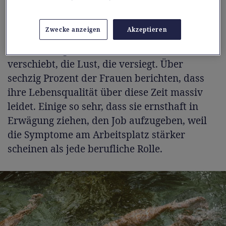
Wanken.
Zwecke anzeigen
Akzeptieren
Und dann sind da noch die körperlichen
Veränderungen: das Gewicht, das sich
verschiebt, die Lust, die versiegt. Über
sechzig Prozent der Frauen berichten, dass
ihre Lebensqualität über diese Zeit massiv
leidet. Einige so sehr, dass sie ernsthaft in
Erwägung ziehen, den Job aufzugeben, weil
die Symptome am Arbeitsplatz stärker
scheinen als jede berufliche Rolle.