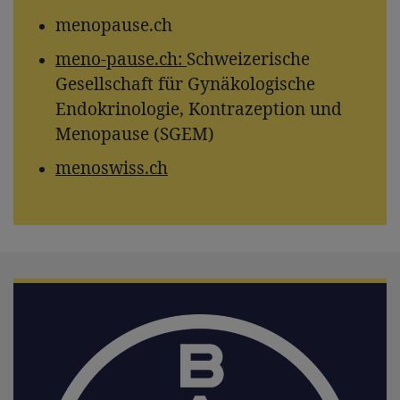
menopause.ch
meno-pause.ch:
Schweizerische
Gesellschaft für Gynäkologische
Endokrinologie, Kontrazeption und
Menopause (SGEM)
menoswiss.ch