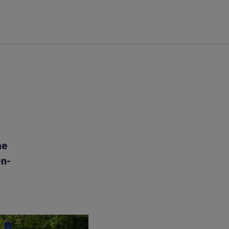
he
en-