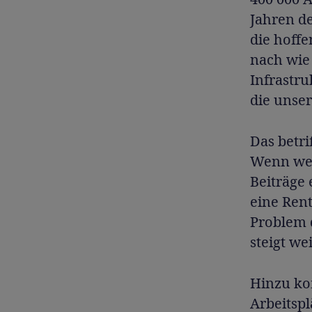
Jahren de
die hoffe
nach wie
Infrastr
die unse
Das betri
Wenn wen
Beiträge
eine Rent
Problem 
steigt wei
Hinzu ko
Arbeitspl