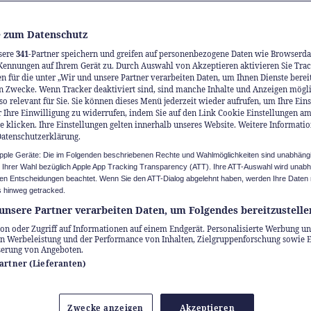
 zum Datenschutz
sere
341
-Partner speichern und greifen auf personenbezogene Daten wie Browserda
Kennungen auf Ihrem Gerät zu. Durch Auswahl von Akzeptieren aktivieren Sie Trac
n für die unter „Wir und unsere Partner verarbeiten Daten, um Ihnen Dienste berei
n Zwecke. Wenn Tracker deaktiviert sind, sind manche Inhalte und Anzeigen mögl
so relevant für Sie. Sie können dieses Menü jederzeit wieder aufrufen, um Ihre Ein
 Ihre Einwilligung zu widerrufen, indem Sie auf den Link Cookie Einstellungen a
e klicken. Ihre Einstellungen gelten innerhalb unseres Website. Weitere Informatio
Datenschutzerklärung.
Apple Geräte: Die im Folgenden beschriebenen Rechte und Wahlmöglichkeiten sind unabhäng
u Ihrer Wahl bezüglich Apple App Tracking Transparency (ATT). Ihre ATT-Auswahl wird unab
n Entscheidungen beachtet. Wenn Sie den ATT-Dialog abgelehnt haben, werden Ihre Daten 
 hinweg getracked.
unsere Partner verarbeiten Daten, um Folgendes bereitzustelle
on oder Zugriff auf Informationen auf einem Endgerät. Personalisierte Werbung un
n Werbeleistung und der Performance von Inhalten, Zielgruppenforschung sowie 
serung von Angeboten.
Partner (Lieferanten)
m wird das schon nicht umgesetzt.» Diesen Sat
Zwecke anzeigen
Akzeptieren