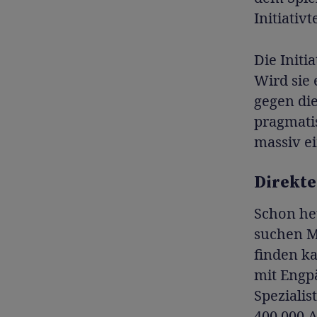
Initiativt
Die Initi
Wird sie 
gegen die
pragmatis
massiv e
Direkte
Schon he
suchen Me
finden k
mit Engp
Spezialis
400 000 A