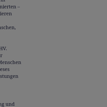
nierten –
mieren
nschen,
AHV.
r
 Menschen
ieses
istungen
ung und