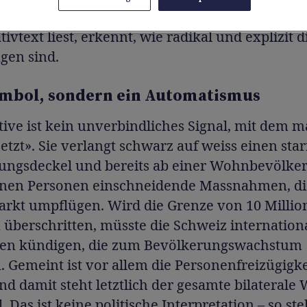
wenn über diese Initiative gesprochen wird. D
tivtext liest, erkennt, wie radikal und explizit d
gen sind.
mbol, sondern ein Automatismus
ative ist kein unverbindliches Signal, mit dem 
etzt». Sie verlangt schwarz auf weiss einen sta
ungsdeckel und bereits ab einer Wohnbevölke
ionen Personen einschneidende Massnahmen, di
arkt umpflügen. Wird die Grenze von 10 Millio
überschritten, müsste die Schweiz internation
n kündigen, die zum Bevölkerungswachstum
. Gemeint ist vor allem die Personenfreizügigke
nd damit steht letztlich der gesamte bilaterale
. Das ist keine politische Interpretation – so ste