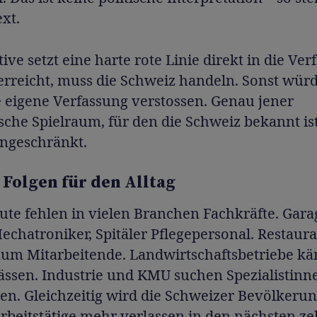
ext.
ative setzt eine harte rote Linie direkt in die Ver
erreicht, muss die Schweiz handeln. Sonst würd
 eigene Verfassung verstossen. Genau jener
che Spielraum, für den die Schweiz bekannt is
ingeschränkt.
 Folgen für den Alltag
ute fehlen in vielen Branchen Fachkräfte. Gar
chatroniker, Spitäler Pflegepersonal. Restaura
aum Mitarbeitende. Landwirtschaftsbetriebe k
ässen. Industrie und KMU suchen Spezialistinn
ten. Gleichzeitig wird die Schweizer Bevölkerung
rbeitstätige mehr verlassen in den nächsten z