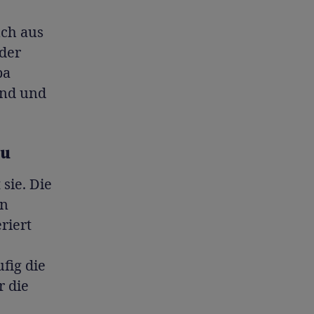
uch aus
 der
pa
tand und
zu
 sie. Die
in
riert
fig die
r die