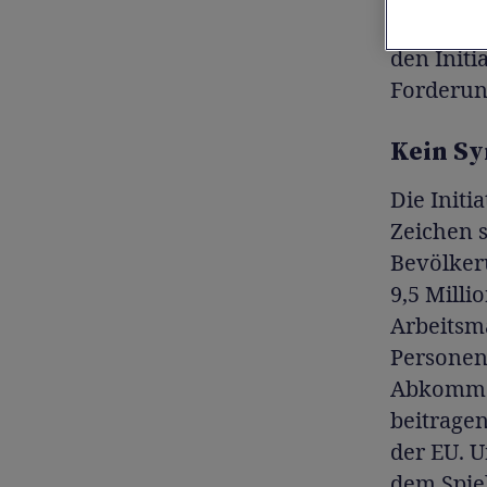
man oft, 
den Initia
Forderun
Kein Sy
Die Initi
Zeichen s
Bevölker
9,5 Mill
Arbeitsm
Personen 
Abkomme
beitragen
der EU. U
dem Spiel