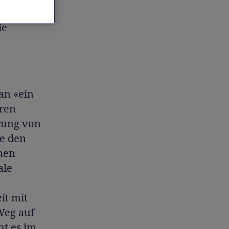
och wer
ie
man «ein
rren
rung von
e den
nen
ale
it mit
 Weg auf
ht es im