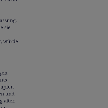
fassung.
e sie
t, würde
agen
nts
ämpfen
en und
 älter.
ehn