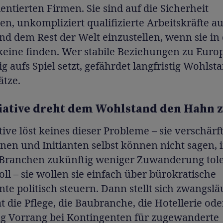
entierten Firmen. Sie sind auf die Sicherheit
n, unkompliziert qualifizierte Arbeitskräfte a
d dem Rest der Welt einzustellen, wenn sie in
keine finden. Wer stabile Beziehungen zu Euro
tig aufs Spiel setzt, gefährdet langfristig Wohls
ätze.
tiative dreht dem Wohlstand den Hahn 
ative löst keines dieser Probleme – sie verschärft
nnen und Initianten selbst können nicht sagen, 
Branchen zukünftig weniger Zuwanderung tole
ll – sie wollen sie einfach über bürokratische
te politisch steuern. Dann stellt sich zwangsläu
t die Pflege, die Baubranche, die Hotellerie ode
g Vorrang bei Kontingenten für zugewanderte