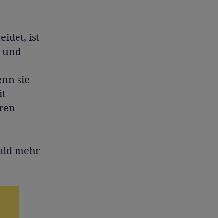
idet, ist
n und
enn sie
it
hren
bald mehr