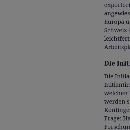
exportori
angewiese
Europa un
Schweiz 
leichtfer
Arbeitspl
Die Ini
Die Initi
Initianti
welchen 
werden so
Kontingen
Frage: Ha
Forschun