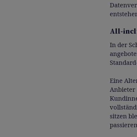
Datenver
entstehe
All-inc
In der Sc
angeboten
Standard
Eine Alt
Anbieter
Kundinne
vollstän
sitzen bl
passieren