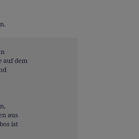
n.
en
e auf dem
und
n,
en aus
bos ist