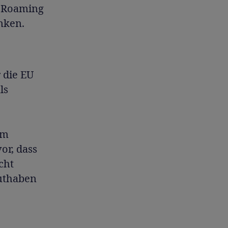
m Roaming
nken.
 die EU
ls
em
or, dass
cht
uthaben