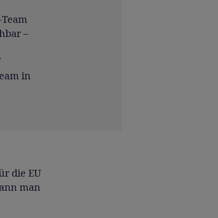
e-Team
hbar –
Team in
ür die EU
 kann man