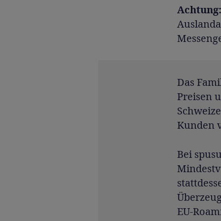
Achtung
Auslandau
Messenger
Das Fam
Preisen 
Schweize
Kunden v
Bei spusu
Mindestv
stattdes
Überzeugu
EU-Roami