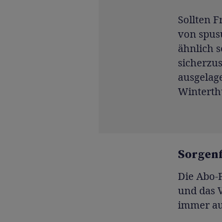
Sollten F
von spusu
ähnlich 
sicherzus
ausgelage
Winterth
Sorgenf
Die Abo-P
und das V
immer au