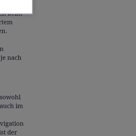
uch beim
rtem
en.
en
 je nach
 sowohl
rauch im
vigation
st der