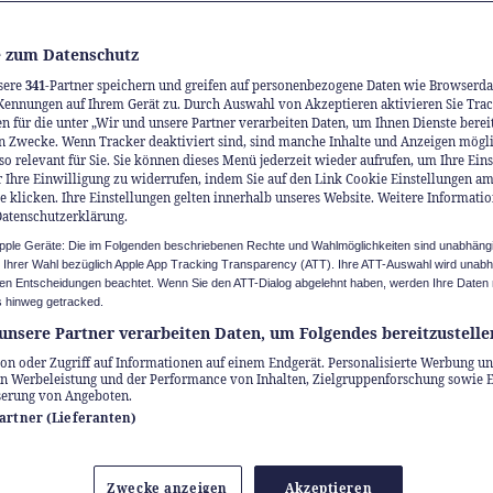
 zum Datenschutz
sere
341
-Partner speichern und greifen auf personenbezogene Daten wie Browserda
Kennungen auf Ihrem Gerät zu. Durch Auswahl von Akzeptieren aktivieren Sie Trac
n für die unter „Wir und unsere Partner verarbeiten Daten, um Ihnen Dienste berei
n Zwecke. Wenn Tracker deaktiviert sind, sind manche Inhalte und Anzeigen mögl
so relevant für Sie. Sie können dieses Menü jederzeit wieder aufrufen, um Ihre Ein
 Ihre Einwilligung zu widerrufen, indem Sie auf den Link Cookie Einstellungen a
e klicken. Ihre Einstellungen gelten innerhalb unseres Website. Weitere Informatio
Datenschutzerklärung.
Apple Geräte: Die im Folgenden beschriebenen Rechte und Wahlmöglichkeiten sind unabhäng
u Ihrer Wahl bezüglich Apple App Tracking Transparency (ATT). Ihre ATT-Auswahl wird unab
n Entscheidungen beachtet. Wenn Sie den ATT-Dialog abgelehnt haben, werden Ihre Daten 
 hinweg getracked.
unsere Partner verarbeiten Daten, um Folgendes bereitzustelle
on oder Zugriff auf Informationen auf einem Endgerät. Personalisierte Werbung un
n Werbeleistung und der Performance von Inhalten, Zielgruppenforschung sowie 
serung von Angeboten.
Partner (Lieferanten)
Zwecke anzeigen
Akzeptieren