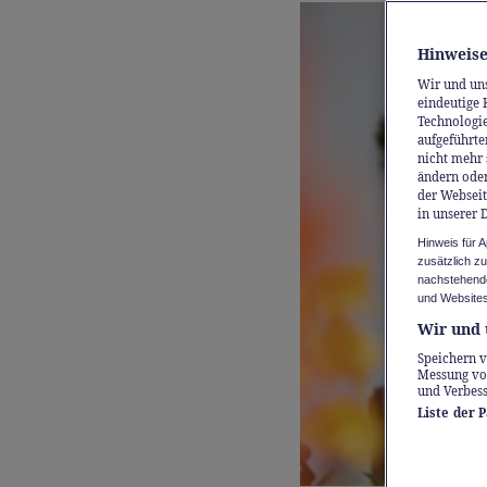
Hinweise
Wir und un
eindeutige 
Technologie
aufgeführte
nicht mehr 
ändern oder
der Webseit
in unserer 
Hinweis für 
zusätzlich z
nachstehende
und Websites
Wir und 
Speichern v
Messung vo
und Verbes
Liste der 