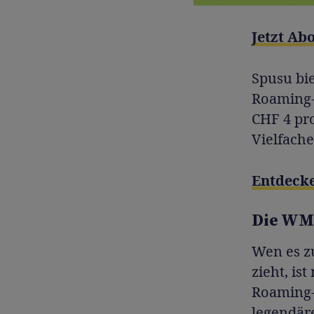
Jetzt Ab
Spusu bi
Roaming-P
CHF 4 pr
Vielfache
Entdecke
Die WM 
Wen es z
zieht, is
Roaming-
legendär