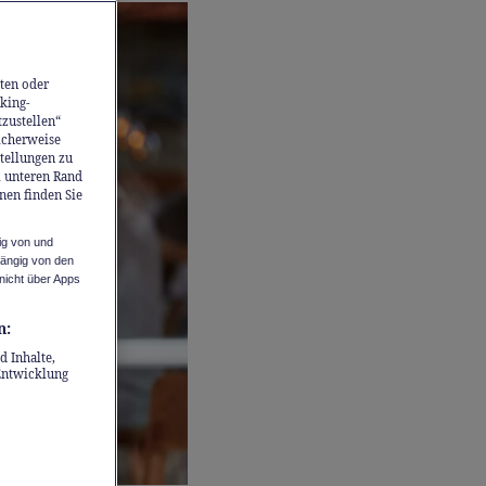
ten oder
king-
tzustellen“
icherweise
stellungen zu
m unteren Rand
nen finden Sie
ig von und
hängig von den
nicht über Apps
n:
d Inhalte,
Entwicklung