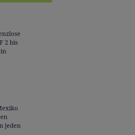
enzlose
F 2 bis
ein
Mexiko
gen
n jeden