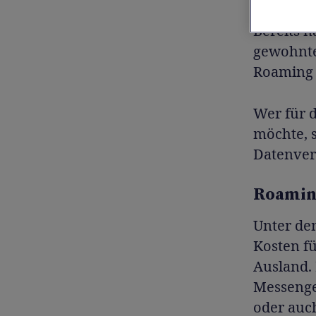
Bereits 
gewohnte
Roaming 
Wer für 
möchte, s
Datenverb
Roaming
Unter de
Kosten fü
Ausland. 
Messenge
oder auc