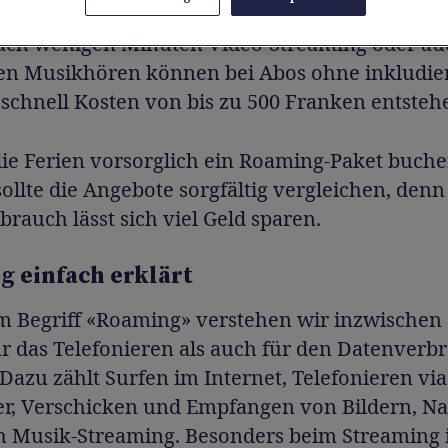
nach wenigen Minuten Video-Streaming oder a
n Musikhören können bei Abos ohne inkludie
schnell Kosten von bis zu 500 Franken entsteh
die Ferien vorsorglich ein Roaming-Paket buch
ollte die Angebote sorgfältig vergleichen, denn
rauch lässt sich viel Geld sparen.
 einfach erklärt
m Begriff «Roaming» verstehen wir inzwischen
r das Telefonieren als auch für den Datenverb
Dazu zählt Surfen im Internet, Telefonieren via
r, Verschicken und Empfangen von Bildern, Na
h Musik-Streaming. Besonders beim Streaming i