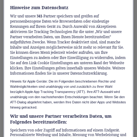
Aktivitäten spontan miteinander zu
Hinweise zum Datenschutz
kombinieren. Ob Sie die Ruhe in der Natur
Wir und unsere
341
-Partner speichern und greifen auf
suchen oder gemeinsam etwas erleben wollen
personenbezogene Daten wie Browserdaten oder eindeutige
Kennungen auf Ihrem Gerät zu. Durch Auswahl von Akzeptieren
– hier sind fünf Tipps für Ihren nächsten
aktivieren Sie Tracking-Technologien für die unter „Wir und unsere
Ausflug:
Partner verarbeiten Daten, um Ihnen Dienste bereitzustellen“
aufgeführten Zwecke. Wenn Tracker deaktiviert sind, sind manche
Inhalte und Anzeigen möglicherweise nicht mehr so relevant für Sie.
Der Rekord-Wasserskilift von
Sie können dieses Menü jederzeit wieder aufrufen, um Ihre
Einstellungen zu ändern oder Ihre Einwilligung zu widerrufen, indem
Estavayer-le-Lac
Sie auf den Link Cookie Einstellungen am unteren Rand der Webseite
klicken. Ihre Einstellungen gelten innerhalb unseres Website. Weitere
Informationen finden Sie in unserer Datenschutzerklärung.
In Estavayer-le-Lac wartet mit 800 Metern
Hinweis für Apple Geräte: Die im Folgenden beschriebenen Rechte und
der längste Wasserskilift der Schweiz auf Sie.
Wahlmöglichkeiten sind unabhängig von und zusätzlich zu Ihrer Wahl
Die Anlage verspricht für Anfänger und
bezüglich Apple App Tracking Transparency (ATT). Ihre ATT-Auswahl wird
unabhängig von den nachstehenden Entscheidungen beachtet. Wenn Sie den
Fortgeschrittene Action pur auf dem
ATT-Dialog abgelehnt haben, werden Ihre Daten nicht über Apps und Websites
hinweg getracked.
Neuenburgersee. Wer eine ruhigere Gangart
Wir und unsere Partner verarbeiten Daten, um
bevorzugt, wechselt einfach zum
Folgendes bereitzustellen:
benachbarten Wassersportzentrum
Speichern von oder Zugriff auf Informationen auf einem Endgerät.
Alphasurf. Mit Pedalo, Kanu oder Stand-up-
Personalisierte Werbung und Inhalte, Messung von Werbeleistung und