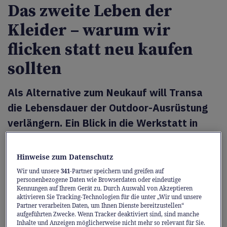
Das zweite Leben der
Kleider – warum wir
flicken statt neu kaufen
sollten
Als Alternative zum Neukauf will Transa
die Lebensdauer der
Outdoor-
Ausrüstung
verlängern. Ein Blick in die Werkstatt in
Altstetten.
Hinweise zum Datenschutz
Ein Riss im Gewebe, ein klemmender
Wir und unsere
341
-Partner speichern und greifen auf
Reissverschluss oder eine abgenutzte
personenbezogene Daten wie Browserdaten oder eindeutige
Imprägnierung – für die meisten Outdoor-
Kennungen auf Ihrem Gerät zu. Durch Auswahl von Akzeptieren
aktivieren Sie Tracking-Technologien für die unter „Wir und unsere
Produkte bedeutet ein solcher Defekt das
Partner verarbeiten Daten, um Ihnen Dienste bereitzustellen“
aufgeführten Zwecke. Wenn Tracker deaktiviert sind, sind manche
Ende ihrer Nutzungsdauer. Auf den ersten
Inhalte und Anzeigen möglicherweise nicht mehr so relevant für Sie.