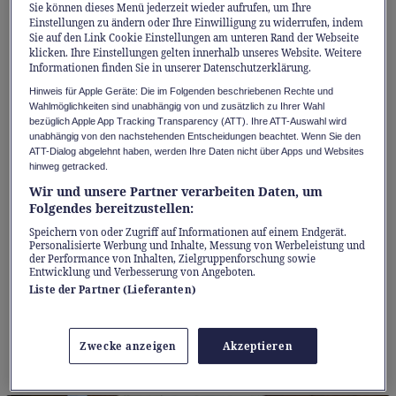
Verschleiss folgt die Entsorgung. Doch dieser
Sie können dieses Menü jederzeit wieder aufrufen, um Ihre
Einstellungen zu ändern oder Ihre Einwilligung zu widerrufen, indem
Umgang mit Bekleidung und Ausrüstung für
Sie auf den Link Cookie Einstellungen am unteren Rand der Webseite
klicken. Ihre Einstellungen gelten innerhalb unseres Website. Weitere
draussen stösst ökologisch an seine Grenzen.
Informationen finden Sie in unserer Datenschutzerklärung.
Hinweis für Apple Geräte: Die im Folgenden beschriebenen Rechte und
Betrachtet man etwa jene sieben Jahre alte
Wahlmöglichkeiten sind unabhängig von und zusätzlich zu Ihrer Wahl
bezüglich Apple App Tracking Transparency (ATT). Ihre ATT-Auswahl wird
Hardshell-Jacke, die in der
unabhängig von den nachstehenden Entscheidungen beachtet. Wenn Sie den
ATT-Dialog abgelehnt haben, werden Ihre Daten nicht über Apps und Websites
Reparaturwerkstatt in Zürich-Altstetten auf
hinweg getracked.
dem Arbeitstisch liegt, wird eine andere Logik
Wir und unsere Partner verarbeiten Daten, um
sichtbar. Das Kleidungsstück erzählt seine
Folgendes bereitzustellen:
eigene Geschichte, geprägt vom Regen in den
Speichern von oder Zugriff auf Informationen auf einem Endgerät.
Personalisierte Werbung und Inhalte, Messung von Werbeleistung und
Alpen, Abende am Feuer und von den
der Performance von Inhalten, Zielgruppenforschung sowie
Entwicklung und Verbesserung von Angeboten.
schroffen Felsen im Gebirge. Hier, zwischen
Liste der Partner (Lieferanten)
Nähmaschinen und technischem Equipment,
wird deutlich, dass hochwertige Ausrüstung
Zwecke anzeigen
Akzeptieren
kein Wegwerfartikel ist.