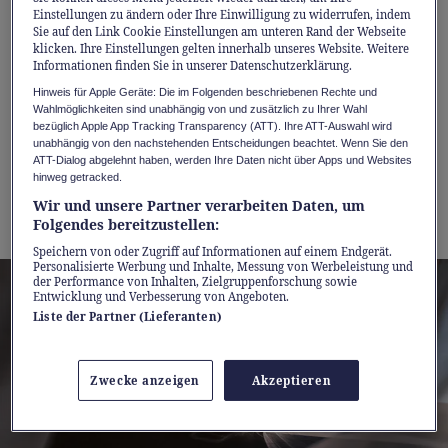
kombiniert mit alltagstauglicher Reichweite,
Einstellungen zu ändern oder Ihre Einwilligung zu widerrufen, indem
Sie auf den Link Cookie Einstellungen am unteren Rand der Webseite
schneller Ladeleistung und moderner
klicken. Ihre Einstellungen gelten innerhalb unseres Website. Weitere
Informationen finden Sie in unserer Datenschutzerklärung.
Konnektivität.
Hinweis für Apple Geräte: Die im Folgenden beschriebenen Rechte und
Wahlmöglichkeiten sind unabhängig von und zusätzlich zu Ihrer Wahl
Jetzt wird der Einstieg in die vollelektrische
bezüglich Apple App Tracking Transparency (ATT). Ihre ATT-Auswahl wird
unabhängig von den nachstehenden Entscheidungen beachtet. Wenn Sie den
Modellwelt von Mazda besonders attraktiv:
ATT-Dialog abgelehnt haben, werden Ihre Daten nicht über Apps und Websites
hinweg getracked.
Bis zum 31. August 2026 profitieren Sie von
Wir und unsere Partner verarbeiten Daten, um
einem
0%-Leasing-Angebot
.
Folgendes bereitzustellen:
Speichern von oder Zugriff auf Informationen auf einem Endgerät.
Personalisierte Werbung und Inhalte, Messung von Werbeleistung und
der Performance von Inhalten, Zielgruppenforschung sowie
Entwicklung und Verbesserung von Angeboten.
Liste der Partner (Lieferanten)
Zwecke anzeigen
Akzeptieren