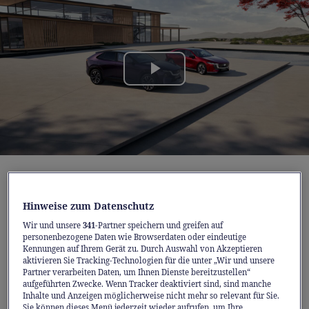
Play
Video
Der Mazda6e
, ausgezeichnet als «World Car
Design of the Year 2026», und
der brandneue
Hinweise zum Datenschutz
Mazda CX-6e
stehen beispielhaft dafür, wie
Wir und unsere
341
-Partner speichern und greifen auf
personenbezogene Daten wie Browserdaten oder eindeutige
Mazda Elektromobilität, emotionales Design
Kennungen auf Ihrem Gerät zu. Durch Auswahl von Akzeptieren
und japanische Handwerkskunst vereint. So
aktivieren Sie Tracking-Technologien für die unter „Wir und unsere
Partner verarbeiten Daten, um Ihnen Dienste bereitzustellen“
entstehen vollelektrische Fahrzeuge, die den
aufgeführten Zwecke. Wenn Tracker deaktiviert sind, sind manche
Inhalte und Anzeigen möglicherweise nicht mehr so relevant für Sie.
Menschen in den Mittelpunkt stellen –
Sie können dieses Menü jederzeit wieder aufrufen, um Ihre