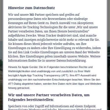
Eine vorausschauende Vorsorgestrategie
Hinweise zum Datenschutz
kann Ihnen dabei helfen, finanzielle
Wir und unsere
341
-Partner speichern und greifen auf
Sicherheit im Alter aufzubauen und
personenbezogene Daten wie Browserdaten oder eindeutige
gleichzeitig Ihr Vermögen
Kennungen auf Ihrem Gerät zu. Durch Auswahl von Akzeptieren
aktivieren Sie Tracking-Technologien für die unter „Wir und unsere
weiterzuentwickeln.
Partner verarbeiten Daten, um Ihnen Dienste bereitzustellen“
aufgeführten Zwecke. Wenn Tracker deaktiviert sind, sind manche
Inhalte und Anzeigen möglicherweise nicht mehr so relevant für Sie.
Sie können dieses Menü jederzeit wieder aufrufen, um Ihre
Einstellungen zu ändern oder Ihre Einwilligung zu widerrufen, indem
Sie auf den Link Cookie Einstellungen am unteren Rand der Webseite
klicken. Ihre Einstellungen gelten innerhalb unseres Website. Weitere
Informationen finden Sie in unserer Datenschutzerklärung.
Hinweis für Apple Geräte: Die im Folgenden beschriebenen Rechte und
Wahlmöglichkeiten sind unabhängig von und zusätzlich zu Ihrer Wahl
bezüglich Apple App Tracking Transparency (ATT). Ihre ATT-Auswahl wird
unabhängig von den nachstehenden Entscheidungen beachtet. Wenn Sie den
ATT-Dialog abgelehnt haben, werden Ihre Daten nicht über Apps und Websites
hinweg getracked.
Wir und unsere Partner verarbeiten Daten, um
Folgendes bereitzustellen:
Speichern von oder Zugriff auf Informationen auf einem Endgerät.
Personalisierte Werbung und Inhalte, Messung von Werbeleistung und