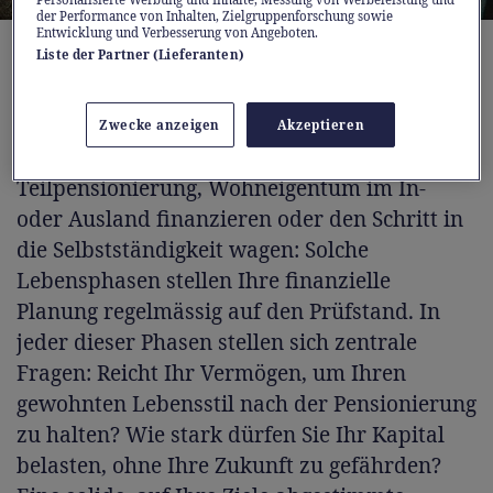
der Performance von Inhalten, Zielgruppenforschung sowie
Entwicklung und Verbesserung von Angeboten.
(iStock)
Liste der Partner (Lieferanten)
Wenn das Leben neue Pläne macht
Zwecke anzeigen
Akzeptieren
Karriereschritt, vorzeitige Pensionierung oder
Teilpensionierung, Wohneigentum im In-
oder Ausland finanzieren oder den Schritt in
die Selbstständigkeit wagen: Solche
Lebensphasen stellen Ihre finanzielle
Planung regelmässig auf den Prüfstand. In
jeder dieser Phasen stellen sich zentrale
Fragen: Reicht Ihr Vermögen, um Ihren
gewohnten Lebensstil nach der Pensionierung
zu halten? Wie stark dürfen Sie Ihr Kapital
belasten, ohne Ihre Zukunft zu gefährden?