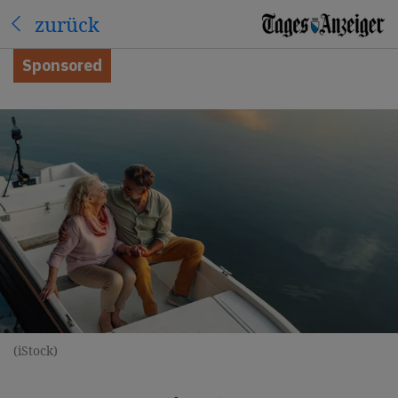
zurück
Sponsored
(iStock)