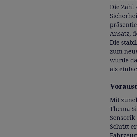
Die Zahl 
Sicherhe
präsentie
Ansatz, d
Die stab
zum neue
wurde das
als einfa
Voraus
Mit zune
Thema Si
Sensorik 
Schritt e
Fahrzeug 