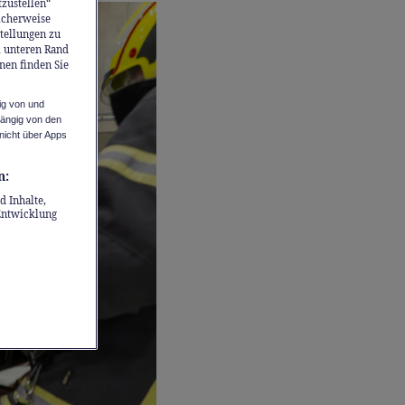
tzustellen“
icherweise
stellungen zu
m unteren Rand
nen finden Sie
ig von und
hängig von den
nicht über Apps
n:
d Inhalte,
Entwicklung