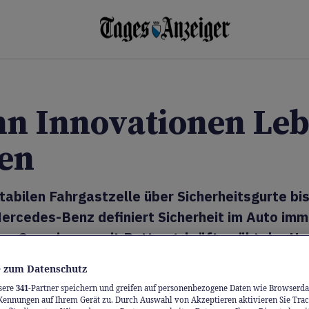
n Innovationen Le
ten
tabilen Fahrgastzelle über Sicherheitsgurte bi
Mercedes-Benz definiert Sicherheit im Auto imm
eu. Gemeinsam mit Rettungskräften übt der Her
le Bergungsszenarien an aktuellen Modellen. D
 zum Datenschutz
tten.
sere
341
-Partner speichern und greifen auf personenbezogene Daten wie Browserda
Kennungen auf Ihrem Gerät zu. Durch Auswahl von Akzeptieren aktivieren Sie Trac