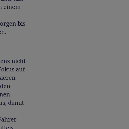
in einem
orgen bis
en.
enz nicht
Fokus auf
sieren
 den
onen
us, damit
Fahrer
tteis