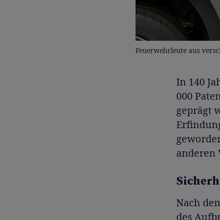
Feuerwehrleute aus versc
In 140 J
000 Pate
geprägt w
Erfindun
geworden
anderen 
Sicherh
Nach dem
des Aufb