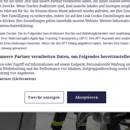
n für die unter „Wir und unsere Partner verarbeiten Daten, um Ihnen Dienste berei
n Zwecke. Wenn Tracker deaktiviert sind, sind manche Inhalte und Anzeigen mögl
so relevant für Sie. Sie können dieses Menü jederzeit wieder aufrufen, um Ihre Ein
 Ihre Einwilligung zu widerrufen, indem Sie auf den Link Cookie Einstellungen a
e klicken. Ihre Einstellungen gelten innerhalb unseres Website. Weitere Informatio
Datenschutzerklärung.
Apple Geräte: Die im Folgenden beschriebenen Rechte und Wahlmöglichkeiten sind unabhäng
u Ihrer Wahl bezüglich Apple App Tracking Transparency (ATT). Ihre ATT-Auswahl wird unab
n Entscheidungen beachtet. Wenn Sie den ATT-Dialog abgelehnt haben, werden Ihre Daten 
 hinweg getracked.
unsere Partner verarbeiten Daten, um Folgendes bereitzustelle
on oder Zugriff auf Informationen auf einem Endgerät. Personalisierte Werbung un
n Werbeleistung und der Performance von Inhalten, Zielgruppenforschung sowie 
serung von Angeboten.
Partner (Lieferanten)
Zwecke anzeigen
Akzeptieren