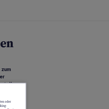
ben
s zum
er
steller
as Ziel:
ten oder
king-