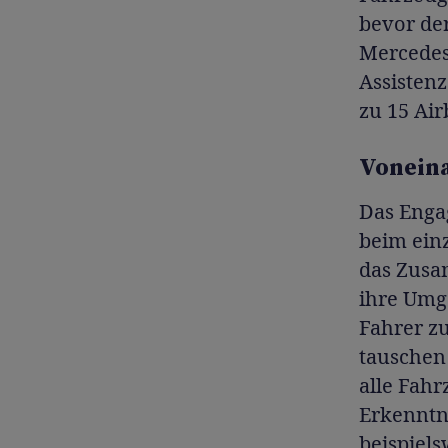
bevor de
Mercedes-
Assisten
zu 15 Air
Vonein
Das Enga
beim einz
das Zusa
ihre Umge
Fahrer zu
tauschen 
alle Fah
Erkenntn
beispiels