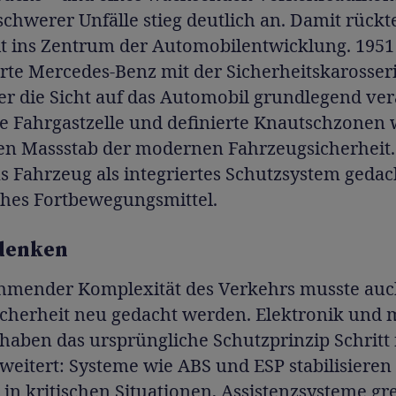
schwerer Unfälle stieg deutlich an. Damit rückt
it ins Zentrum der Automobilentwicklung. 1951
rte Mercedes-Benz mit der Sicherheitskarosser
er die Sicht auf das Automobil grundlegend ver
ile Fahrgastzelle und definierte Knautschzonen
n Massstab der modernen Fahrzeugsicherheit.
 Fahrzeug als integriertes Schutzsystem gedach
ches Fortbewegungsmittel.
denken
hmender Komplexität des Verkehrs musste auc
cherheit neu gedacht werden. Elektronik und
haben das ursprüngliche Schutzprinzip Schritt 
rweitert: Systeme wie ABS und ESP stabilisieren
in kritischen Situationen, Assistenzsysteme gre