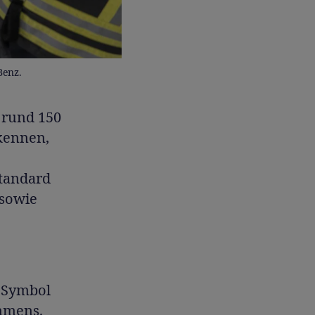
Benz.
 rund 150
 kennen,
tandard
 sowie
 Symbol
mmens.