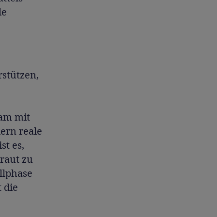
le
stützen,
sam mit
ern reale
st es,
raut zu
llphase
 die