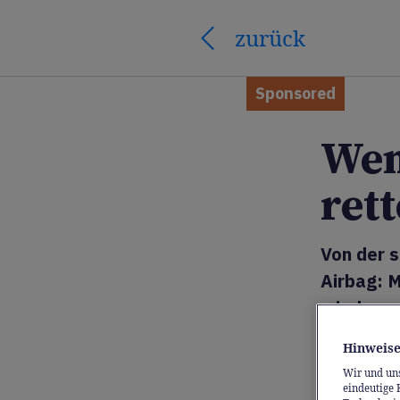
zurück
Sponsored
Wen
ret
Von der s
Airbag: 
wieder n
sogar rea
Hinweise
Leben re
Wir und un
eindeutige 