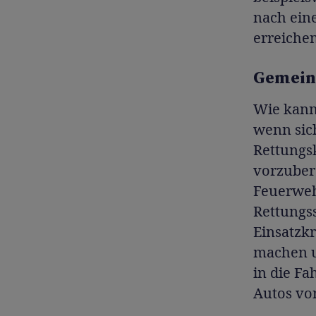
nach eine
erreichen
Gemein
Wie kann
wenn sich
Rettungsk
vorzuber
Feuerweh
Rettungss
Einsatzk
machen u
in die Fa
Autos vo