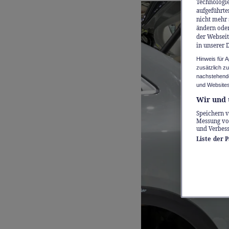
Technologie
aufgeführte
nicht mehr 
ändern oder
der Webseit
in unserer 
Hinweis für 
zusätzlich z
nachstehende
und Websites
Wir und 
Speichern v
Messung vo
und Verbes
Liste der 