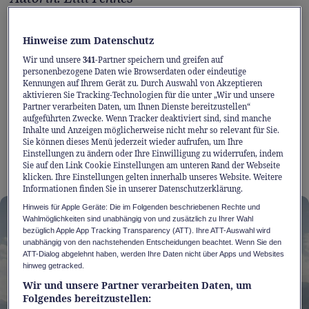
5 Traumstrände am Genfersee
Hinweise zum Datenschutz
Wir und unsere
341
-Partner speichern und greifen auf
Eine Zugstrecke, Badespass vom Feinsten:
personenbezogene Daten wie Browserdaten oder eindeutige
Kennungen auf Ihrem Gerät zu. Durch Auswahl von Akzeptieren
Zwischen Lausanne und Villeneuve erreichen
aktivieren Sie Tracking-Technologien für die unter „Wir und unsere
Sie mit dem Regio bequem einige der
Partner verarbeiten Daten, um Ihnen Dienste bereitzustellen“
aufgeführten Zwecke. Wenn Tracker deaktiviert sind, sind manche
schönsten Strände des Genfersees. Lehnen Sie
Inhalte und Anzeigen möglicherweise nicht mehr so relevant für Sie.
Sie können dieses Menü jederzeit wieder aufrufen, um Ihre
sich entspannt zurück und steigen Sie aus, wo
Einstellungen zu ändern oder Ihre Einwilligung zu widerrufen, indem
es Ihnen gefällt!
Sie auf den Link Cookie Einstellungen am unteren Rand der Webseite
klicken. Ihre Einstellungen gelten innerhalb unseres Website. Weitere
Informationen finden Sie in unserer Datenschutzerklärung.
Hinweis für Apple Geräte: Die im Folgenden beschriebenen Rechte und
Wahlmöglichkeiten sind unabhängig von und zusätzlich zu Ihrer Wahl
bezüglich Apple App Tracking Transparency (ATT). Ihre ATT-Auswahl wird
unabhängig von den nachstehenden Entscheidungen beachtet. Wenn Sie den
ATT-Dialog abgelehnt haben, werden Ihre Daten nicht über Apps und Websites
hinweg getracked.
Wir und unsere Partner verarbeiten Daten, um
Folgendes bereitzustellen: