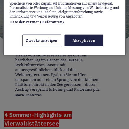
Speichern von oder Zugriff auf Informationen auf einem Endgerät.
Personalisierte Werbung und Inhalte, Messung von Werbeleistung und
der Performance von Inhalten, Zielgruppenforschung sowie
Entwicklung und Verbesserung von Angeboten.
Liste der Partner (Lieferanten)
Zwecke anzeigen
Akzeptieren
1 / 5
1. Stopp: Von Lausanne erreichen Sie Cully mit
dem Regio entspannt in nur 11 Minuten. Am
Strand von Moratel erwartet Sie dort ein
herrlicher Tag im Herzen des UNESCO-
Weltkulturerbes Lavaux mit
aussergewöhnlichem Blick auf die
Weinbergterrassen. Egal, ob Sie am Ufer
entspannen oder einen Sprung von der kleinen
Plattform direkt in den See geniessen – dieser
Ausflug verspricht Erholung und Panorama pur.
Marie Contreras
4 Sommer-Highlights am
Vierwaldstättersee