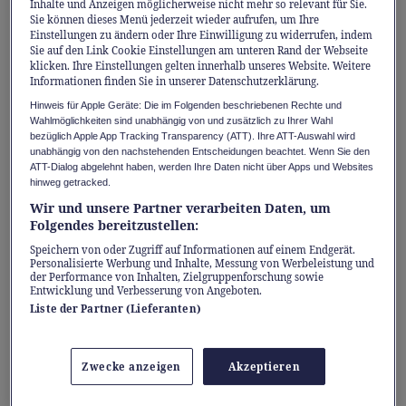
längst gab und diese schon damals im
Inhalte und Anzeigen möglicherweise nicht mehr so relevant für Sie.
Sie können dieses Menü jederzeit wieder aufrufen, um Ihre
Grunde die gleichen Herausforderungen
Einstellungen zu ändern oder Ihre Einwilligung zu widerrufen, indem
Sie auf den Link Cookie Einstellungen am unteren Rand der Webseite
meistern mussten wie heute.
klicken. Ihre Einstellungen gelten innerhalb unseres Website. Weitere
Informationen finden Sie in unserer Datenschutzerklärung.
Hinweis für Apple Geräte: Die im Folgenden beschriebenen Rechte und
Zum Glück haben FinTech-
Wahlmöglichkeiten sind unabhängig von und zusätzlich zu Ihrer Wahl
Entscheidungsträger in der Zwischenzeit
bezüglich Apple App Tracking Transparency (ATT). Ihre ATT-Auswahl wird
unabhängig von den nachstehenden Entscheidungen beachtet. Wenn Sie den
erkannt, dass KMUs eine der interessantesten
ATT-Dialog abgelehnt haben, werden Ihre Daten nicht über Apps und Websites
Kundengruppen für ihre Angebote darstellen.
hinweg getracked.
Wir und unsere Partner verarbeiten Daten, um
Weiter stimmen die Rahmenbedingungen –
Folgendes bereitzustellen:
höhere Standardisierung, fortgeschrittene
Speichern von oder Zugriff auf Informationen auf einem Endgerät.
Digitalisierung (beschleunigt durch die
Personalisierte Werbung und Inhalte, Messung von Werbeleistung und
der Performance von Inhalten, Zielgruppenforschung sowie
Pandemie)– jetzt. Sie sind nun mit Hochdruck
Entwicklung und Verbesserung von Angeboten.
Liste der Partner (Lieferanten)
daran, Software-Plattformen zu entwickeln
beziehungsweise ihre Produkte an KMU-
Bedürfnisse anzupassen. Umd etwa den
Zwecke anzeigen
Akzeptieren
Zugang zu Finanzierungen zu automatisieren.