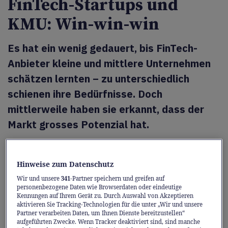
FinTech-Startups und
KMU: Win-win-win
Es hat ein wenig gedauert, bis FinTech-
Anbieter kleine und mittlere Unternehmen
schätzen lernten – zu unterschiedlich
schienen ihre Bedürfnisse. Doch
mittlerweile haben sie erkannt, dass der
Markt grosses Potenzial hat.
«Warum in die Ferne schweifen, das Gute
liegt so nah?» So ähnlich dichtete Goethe. Und
Hinweise zum Datenschutz
dachte dabei wohl kaum an FinTech
Wir und unsere
341
-Partner speichern und greifen auf
personenbezogene Daten wie Browserdaten oder eindeutige
(Financial Services und Technology)-Firmen
Kennungen auf Ihrem Gerät zu. Durch Auswahl von Akzeptieren
oder kleine und mittlere Unternehmen
aktivieren Sie Tracking-Technologien für die unter „Wir und unsere
Partner verarbeiten Daten, um Ihnen Dienste bereitzustellen“
(KMUs). Obwohl es solche zu seiner Zeit
aufgeführten Zwecke. Wenn Tracker deaktiviert sind, sind manche