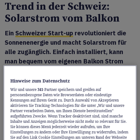
Trend in der Schweiz:
Solarstrom vom Balkon
Ein
Schweizer Start-up
revolutioniert die
Sonnenenergie und macht Solarstrom für
alle zugänglich. Einfach installiert, kann
man bequem vom eigenen Balkon Strom
produzieren und gleichzeitig Kosten
sparen.
Hinweise zum Datenschutz
Wir und unsere
341
-Partner speichern und greifen auf
Dass Solarstrom einen erheblichen Beitrag
personenbezogene Daten wie Browserdaten oder eindeutige
Kennungen auf Ihrem Gerät zu. Durch Auswahl von Akzeptieren
zur Energiewende leistet, ist schon lange kein
aktivieren Sie Tracking-Technologien für die unter „Wir und unsere
Geheimnis mehr. Doch was tun, wenn man
Partner verarbeiten Daten, um Ihnen Dienste bereitzustellen“
aufgeführten Zwecke. Wenn Tracker deaktiviert sind, sind manche
kein eigenes Haus mit einer grossen
Inhalte und Anzeigen möglicherweise nicht mehr so relevant für Sie.
Sie können dieses Menü jederzeit wieder aufrufen, um Ihre
Dachfläche für eine Photovoltaikanlage
Einstellungen zu ändern oder Ihre Einwilligung zu widerrufen, indem
besitzt oder die Wohnung nur gemietet ist?
Sie auf den Link Cookie Einstellungen am unteren Rand der Webseite