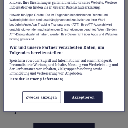
klicken. Ihre Einstellungen gelten innerhalb unseres Website. Weitere
Keine Sorge – auch für Mieterinnen und
Informationen finden Sie in unserer Datenschutzerklärung.
Mieter gibt es Lösungen, um Solarstrom
Hinweis für Apple Geräte: Die im Folgenden beschriebenen Rechte und
Wahlmöglichkeiten sind unabhängig von und zusätzlich zu Ihrer Wahl
selbst zu erzeugen.
bezüglich Apple App Tracking Transparency (ATT). Ihre ATT-Auswahl wird
unabhängig von den nachstehenden Entscheidungen beachtet. Wenn Sie den
ATT-Dialog abgelehnt haben, werden Ihre Daten nicht über Apps und Websites
Eine davon bietet das
Schweizer Start-up
hinweg getracked.
Solar-Balkon
: «Mit der zunehmenden
Wir und unsere Partner verarbeiten Daten, um
Folgendes bereitzustellen:
Ressourcenknappheit und der Klimakrise
Speichern von oder Zugriff auf Informationen auf einem Endgerät.
haben wir Anfang 2022 Solar-Balkon ins
Personalisierte Werbung und Inhalte, Messung von Werbeleistung und
Leben gerufen», so die Gründer Maksim
der Performance von Inhalten, Zielgruppenforschung sowie
Entwicklung und Verbesserung von Angeboten.
Rizovski und Marc Oestreich. Damit möchten
Liste der Partner (Lieferanten)
sie nicht nur grünen Strom produzieren,
sondern auch allen Menschen mit kleinem
Zwecke anzeigen
Akzeptieren
Balkon in Mietwohnungen helfen, bares Geld
zu sparen.