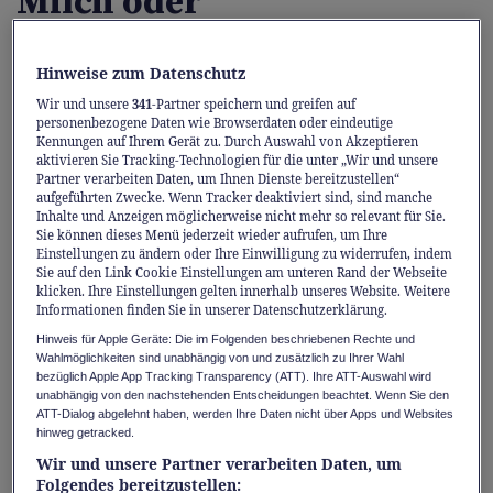
Milch oder
Pflanzendrinks: Was ist die
Hinweise zum Datenschutz
bessere Wahl?
Wir und unsere
341
-Partner speichern und greifen auf
personenbezogene Daten wie Browserdaten oder eindeutige
Die Vielfalt der Pflanzendrinks ist gross
Kennungen auf Ihrem Gerät zu. Durch Auswahl von Akzeptieren
aktivieren Sie Tracking-Technologien für die unter „Wir und unsere
und oft werden sie fälschlicherweise der
Partner verarbeiten Daten, um Ihnen Dienste bereitzustellen“
Milch gleichgestellt. Dass es sich um
aufgeführten Zwecke. Wenn Tracker deaktiviert sind, sind manche
Inhalte und Anzeigen möglicherweise nicht mehr so relevant für Sie.
unterschiedliche Lebensmittel handelt,
Sie können dieses Menü jederzeit wieder aufrufen, um Ihre
Einstellungen zu ändern oder Ihre Einwilligung zu widerrufen, indem
zeigt eine Studie aus der Schweiz.
Sie auf den Link Cookie Einstellungen am unteren Rand der Webseite
klicken. Ihre Einstellungen gelten innerhalb unseres Website. Weitere
Informationen finden Sie in unserer Datenschutzerklärung.
Kohlenhydrate, Fette und Proteine sind
Hinweis für Apple Geräte: Die im Folgenden beschriebenen Rechte und
Hauptbestandteile unserer Lebensmittel,
Wahlmöglichkeiten sind unabhängig von und zusätzlich zu Ihrer Wahl
auch bekannt als Makronährstoffe. Nicht nur
bezüglich Apple App Tracking Transparency (ATT). Ihre ATT-Auswahl wird
unabhängig von den nachstehenden Entscheidungen beachtet. Wenn Sie den
die Menge der Nährstoffe zählt, sondern
ATT-Dialog abgelehnt haben, werden Ihre Daten nicht über Apps und Websites
hinweg getracked.
auch, wie gut unser Körper sie verwerten
Wir und unsere Partner verarbeiten Daten, um
kann. Bei beidem punktet Milch.
Folgendes bereitzustellen: