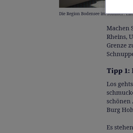
Die Region Bodensee im Sommer: Eins
Machen Si
Rheins, 
Grenze z
Schnuppe
Tipp 1:
Los gehts
schmucken
schönen 
Burg Hoh
Es stehen