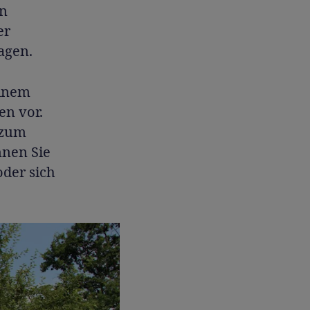
in
er
agen.
einem
en vor.
 zum
nnen Sie
der sich