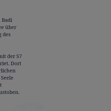
n Badi
ee über
g des
it der S7
iet. Dort
rlichen
 Seele
t
ustoben.