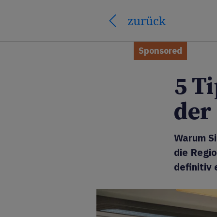
zurück
Sponsored
5 T
der
Warum Si
die Regi
definitiv