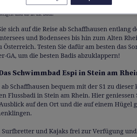
teigen und ab in die Badi!
e sich auf die Reise ab Schaffhausen entlang d
Untersees und Bodensees bis hin zum Alten Rhe
u Österreich. Testen Sie dafür am besten das S
r-GA, um die besten Badis abzuklappern!
 Das Schwimmbad Espi in Stein am Rhei
 ab Schaffhausen bequem mit der S1 zu dieser 
 Flussbadi in Stein am Rhein. Hier geniessen 
Ausblick auf den Ort und die auf einem Hügel 
enklingen.
 Surfbretter und Kajaks frei zur Verfügung und