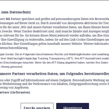
 zum Datenschutz
sere
341
-Partner speichern und greifen auf personenbezogene Daten wie Browserda
Kennungen auf Ihrem Gerät zu. Durch Auswahl von Akzeptieren aktivieren Sie Trac
n für die unter „Wir und unsere Partner verarbeiten Daten, um Ihnen Dienste berei
n Zwecke. Wenn Tracker deaktiviert sind, sind manche Inhalte und Anzeigen mögl
so relevant für Sie. Sie können dieses Menü jederzeit wieder aufrufen, um Ihre Ein
 Ihre Einwilligung zu widerrufen, indem Sie auf den Link Cookie Einstellungen a
e klicken. Ihre Einstellungen gelten innerhalb unseres Website. Weitere Informatio
Datenschutzerklärung.
Apple Geräte: Die im Folgenden beschriebenen Rechte und Wahlmöglichkeiten sind unabhäng
u Ihrer Wahl bezüglich Apple App Tracking Transparency (ATT). Ihre ATT-Auswahl wird unab
n Entscheidungen beachtet. Wenn Sie den ATT-Dialog abgelehnt haben, werden Ihre Daten 
 hinweg getracked.
unsere Partner verarbeiten Daten, um Folgendes bereitzustelle
on oder Zugriff auf Informationen auf einem Endgerät. Personalisierte Werbung un
n Werbeleistung und der Performance von Inhalten, Zielgruppenforschung sowie 
serung von Angeboten.
Partner (Lieferanten)
Zwecke anzeigen
Akzeptieren