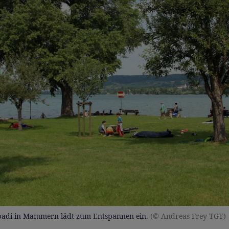
ebadi in Mammern lädt zum Entspannen ein.
(© Andreas Frey TGT)