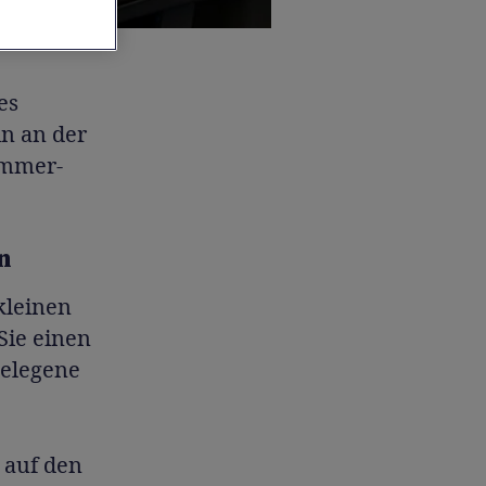
es
in an der
ommer-
n
kleinen
Sie einen
gelegene
 auf den