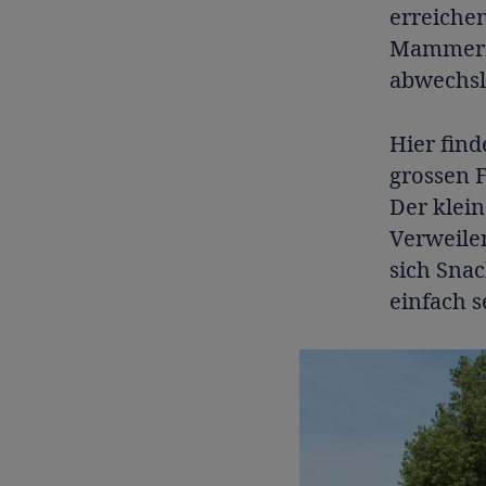
erreichen
Mammern. 
abwechsl
Hier find
grossen F
Der klei
Verweile
sich Sna
einfach s