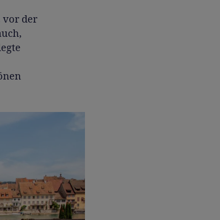
 vor der
auch,
legte
hönen