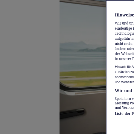
Hinweise
Wir und un
eindeutige 
Technologie
aufgeführte
nicht mehr 
ändern oder
der Webseit
in unserer 
Hinweis für 
zusätzlich z
nachstehende
und Websites
Wir und 
Speichern v
Messung vo
und Verbes
Liste der 