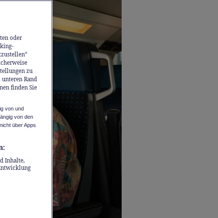
ten oder
king-
tzustellen“
icherweise
stellungen zu
m unteren Rand
nen finden Sie
ig von und
hängig von den
nicht über Apps
n:
d Inhalte,
Entwicklung