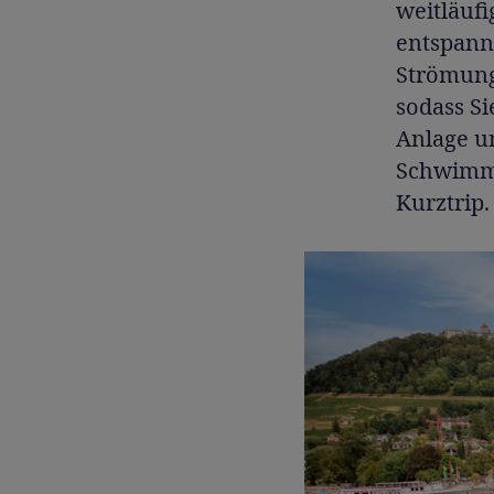
weitläuf
entspann
Strömung 
sodass Si
Anlage u
Schwimmb
Kurztrip.