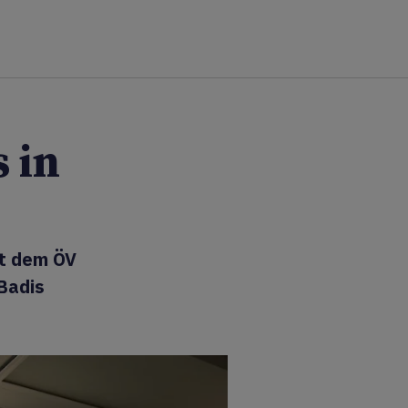
 in
it dem ÖV
Badis