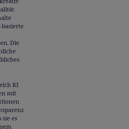
kreativ
alität
alte
-basierte
en. Die
hliche
ebliches
eich KI
en mit
ktionen
ansparenz
 sie es
inem