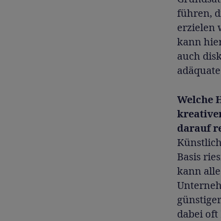
führen, 
erzielen
kann hie
auch dis
adäquate
Welche H
kreative
darauf r
Künstlich
Basis rie
kann alle
Unternehm
günstige
dabei of