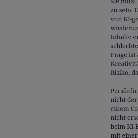
Sie nutzt
zu sein. 
von KI-g
wiederum 
Inhalte 
schlechte
Frage ist
Kreativit
Risiko, d
Persönlic
nicht der
einem Co
nicht ers
beim KI-E
mit eine