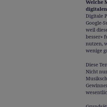
Welche M
digitale
Digitale 
Google-S
weil dies
besser» 
nutzen, w
wenige g
Diese Ten
Nicht nu
Musikscha
Gewinner
wesentlic
Grundsät