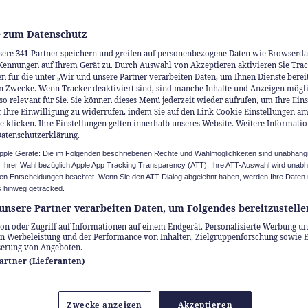
 zum Datenschutz
sere
341
-Partner speichern und greifen auf personenbezogene Daten wie Browserda
Kennungen auf Ihrem Gerät zu. Durch Auswahl von Akzeptieren aktivieren Sie Trac
n für die unter „Wir und unsere Partner verarbeiten Daten, um Ihnen Dienste berei
n Zwecke. Wenn Tracker deaktiviert sind, sind manche Inhalte und Anzeigen mögl
so relevant für Sie. Sie können dieses Menü jederzeit wieder aufrufen, um Ihre Ein
 Ihre Einwilligung zu widerrufen, indem Sie auf den Link Cookie Einstellungen a
eberrecht beim Institut für Geistiges Eigentum
e klicken. Ihre Einstellungen gelten innerhalb unseres Website. Weitere Informatio
Datenschutzerklärung.
roht Künstliche
Apple Geräte: Die im Folgenden beschriebenen Rechte und Wahlmöglichkeiten sind unabhäng
u Ihrer Wahl bezüglich Apple App Tracking Transparency (ATT). Ihre ATT-Auswahl wird unab
n Entscheidungen beachtet. Wenn Sie den ATT-Dialog abgelehnt haben, werden Ihre Daten 
lligenz unser geisti
 hinweg getracked.
unsere Partner verarbeiten Daten, um Folgendes bereitzustelle
entum?
on oder Zugriff auf Informationen auf einem Endgerät. Personalisierte Werbung un
n Werbeleistung und der Performance von Inhalten, Zielgruppenforschung sowie 
serung von Angeboten.
Partner (Lieferanten)
e Intelligenz bringt grosse Veränderung in der
anche. Emanuel Meyer vom Institut für Geistig
Zwecke anzeigen
Akzeptieren