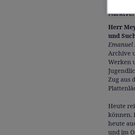
Eigentum 
Marktverw
Herr Mey
und Such
Emanuel
Archive 
Werken u
Jugendli
Zug aus 
Plattenl
Heute rei
können. D
heute auc
und im Or