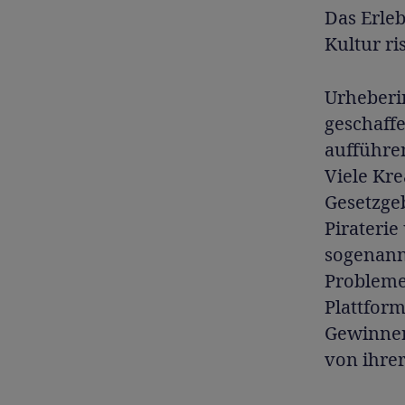
Das Erleb
Kultur r
Urheberi
geschaffe
aufführe
Viele Kre
Gesetzge
Piraterie
sogenann
Probleme 
Plattform
Gewinner.
von ihrer