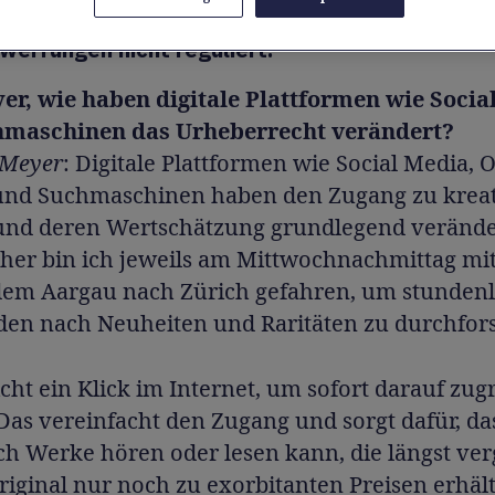
betont, dass das Urheberrecht allein die
erfungen nicht reguliert.
er, wie haben digitale Plattformen wie Socia
maschinen das Urheberrecht verändert?
 Meyer
: Digitale Plattformen wie Social Media, 
und Suchmaschinen haben den Zugang zu krea
nd deren Wertschätzung grundlegend veränder
cher bin ich jeweils am Mittwochnachmittag mi
dem Aargau nach Zürich gefahren, um stunden
äden nach Neuheiten und Raritäten zu durchfors
cht ein Klick im Internet, um sofort darauf zug
as vereinfacht den Zugang und sorgt dafür, da
h Werke hören oder lesen kann, die längst ver
iginal nur noch zu exorbitanten Preisen erhältl