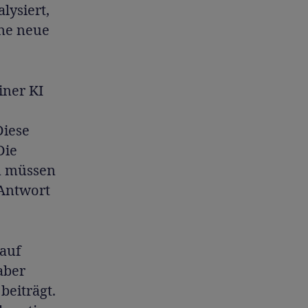
lysiert,
ne neue
iner KI
Diese
Die
en müssen
 Antwort
 auf
aber
beiträgt.