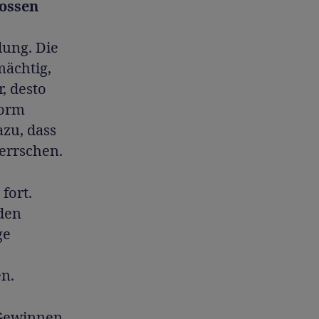
rossen
dung. Die
mächtig,
, desto
form
azu, dass
errschen.
fort.
 den
ge
en.
 Gewinnen