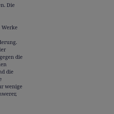
en. Die
e Werke
derung.
der
gegen die
den
nd die
e
nur wenige
hwerer,