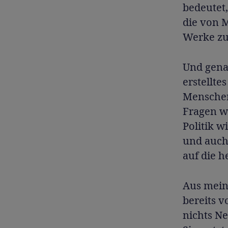
bedeutet,
die von 
Werke zu 
Und genau
erstellte
Menschen,
Fragen w
Politik w
und auch
auf die h
Aus meine
bereits v
nichts Ne