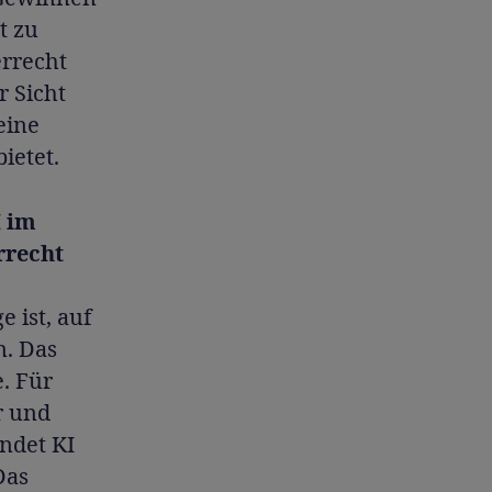
t zu
rrecht
r Sicht
eine
ietet.
I im
rrecht
e ist, auf
n. Das
e. Für
r und
ndet KI
Das