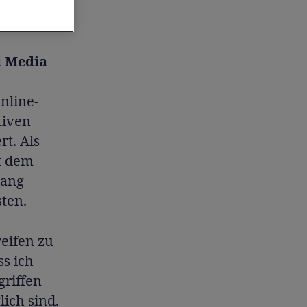
l Media
Online-
tiven
t. Als
t dem
lang
ten.
reifen zu
ss ich
griffen
ich sind.