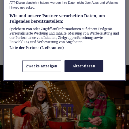
ATT-Dialog abgelehnt haben, werden Ihre Daten nicht über Apps und Websites
Öffnungszeiten Wintergarten:
Montag bis
hinweg getracked.
Samstag, 11.30 bis 14 Uhr & 17 bis 20 Uhr
Wir und unsere Partner verarbeiten Daten, um
sowie an den verkaufsoffenen Sonntagen, von
Folgendes bereitzustellen:
11 bis 18 Uhr
Speichern von oder Zugriff auf Informationen auf einem Endgerät.
Personalisierte Werbung und Inhalte, Messung von Werbeleistung und
der Performance von Inhalten, Zielgruppenforschung sowie
Entwicklung und Verbesserung von Angeboten.
Jetzt Baumhaus reservieren
Liste der Partner (Lieferanten)
Zwecke anzeigen
Akzeptieren