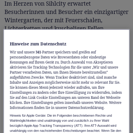
Im Herzen von Sihlcity erwartet
Besucherinnen und Besucher ein einzigartiger
Wintergarten, der mit Feuerschalen,
Lichterketten und kuscheligen Fellen
verzaubert. Für alle, die Gemütlichkeit
Hinweise zum Datenschutz
schätzen, ist das dreistöckige Holzbaumhaus
im Wintergarten der perfekte Ort, um ein
Wir und unsere
341
-Partner speichern und greifen auf
personenbezogene Daten wie Browserdaten oder eindeutige
selbst zubereitetes Fondue oder herzhafte
Kennungen auf Ihrem Gerät zu. Durch Auswahl von Akzeptieren
aktivieren Sie Tracking-Technologien für die unter „Wir und unsere
Grilladen über dem Feuer zu geniessen.
Partner verarbeiten Daten, um Ihnen Dienste bereitzustellen“
aufgeführten Zwecke. Wenn Tracker deaktiviert sind, sind manche
Inhalte und Anzeigen möglicherweise nicht mehr so relevant für Sie.
Umrahmt von festlicher Stimmung laden die
Sie können dieses Menü jederzeit wieder aufrufen, um Ihre
Einstellungen zu ändern oder Ihre Einwilligung zu widerrufen, indem
umliegenden Foodstände mit Glühwein und
Sie auf den Link Cookie Einstellungen am unteren Rand der Webseite
köstlichem Soul Food zu geselligen Runden
klicken. Ihre Einstellungen gelten innerhalb unseres Website. Weitere
Informationen finden Sie in unserer Datenschutzerklärung.
ein – ein winterliches Erlebnis, das auf keiner
Hinweis für Apple Geräte: Die im Folgenden beschriebenen Rechte und
Christmas-Bucketlist fehlen darf.
Wahlmöglichkeiten sind unabhängig von und zusätzlich zu Ihrer Wahl
bezüglich Apple App Tracking Transparency (ATT). Ihre ATT-Auswahl wird
unabhängig von den nachstehenden Entscheidungen beachtet. Wenn Sie den